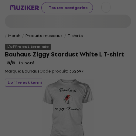
Toutes catégories
Merch
Produits musicaux
T-shirts
L'offre est terminée
Bauhaus Ziggy Stardust White L T-shirt
5
/5
1 x noté
Marque:
Bauhaus
Code produit:
332697
L'offre est terminée