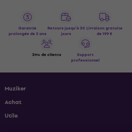
Garantie
Retours jusqu’à 30
Livraison gratuite
prolongée de 3 ans
jours
de 199 €
3M+ de clients
Support
professionnel
Muziker
Achat
Utile