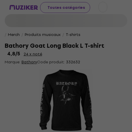
Toutes catégories
Merch
Produits musicaux
T-shirts
Bathory Goat Long Black L T-shirt
4,8
/5
24 x noté
Marque:
Bathory
Code produit:
332632