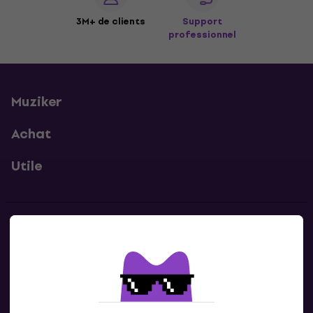
3M+ de clients
Support
professionnel
Muziker
Achat
Utile
Contacts
Contacte nous