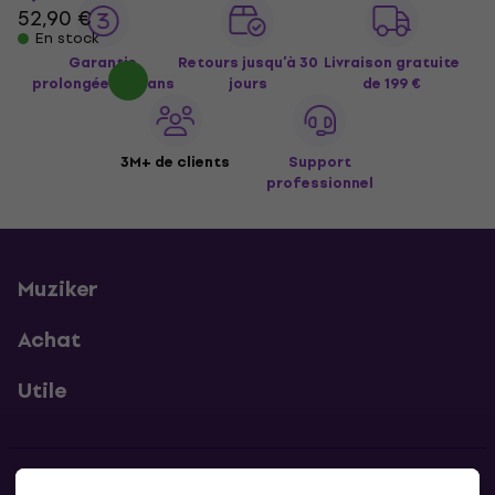
52,90 €
En stock
Garantie
Retours jusqu’à 30
Livraison gratuite
prolongée de 3 ans
jours
de 199 €
3M+ de clients
Support
professionnel
Muziker
Achat
Utile