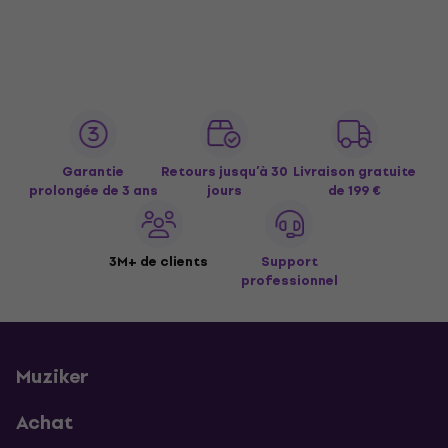
Garantie
Retours jusqu’à 30
Livraison gratuite
prolongée de 3 ans
jours
de 199 €
3M+ de clients
Support
professionnel
Muziker
Achat