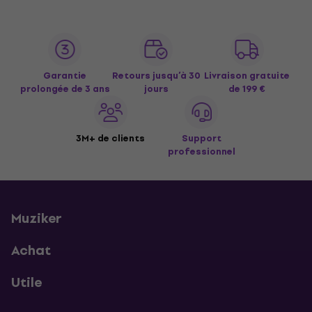
Garantie
Retours jusqu’à 30
Livraison gratuite
prolongée de 3 ans
jours
de 199 €
3M+ de clients
Support
professionnel
Muziker
Achat
Utile