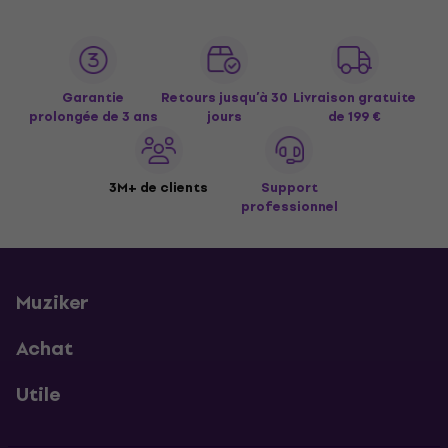
Garantie
Retours jusqu’à 30
Livraison gratuite
prolongée de 3 ans
jours
de 199 €
3M+ de clients
Support
professionnel
Muziker
Achat
Utile