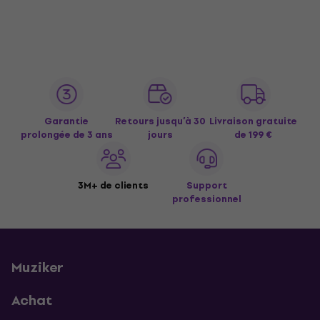
Garantie
Retours jusqu’à 30
Livraison gratuite
prolongée de 3 ans
jours
de 199 €
3M+ de clients
Support
professionnel
Muziker
Achat