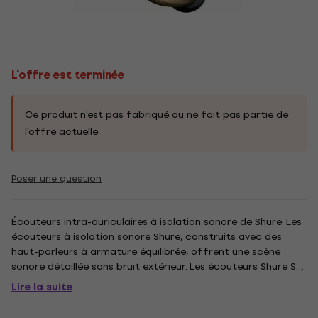
L'offre est terminée
Ce produit n'est pas fabriqué ou ne fait pas partie de
l'offre actuelle.
Poser une question
Écouteurs intra-auriculaires à isolation sonore de Shure. Les
écouteurs à isolation sonore Shure, construits avec des
haut-parleurs à armature équilibrée, offrent une scène
sonore détaillée sans bruit extérieur. Les écouteurs Shure SE
puissants et élégants sont livrés avec un câble détachable,
Lire la suite
des adaptateurs, un étui de transport durable et des...