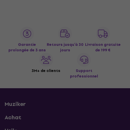
Garantie
Retours jusqu’à 30
Livraison gratuite
prolongée de 3 ans
jours
de 199 €
3M+ de clients
Support
professionnel
Muziker
Achat