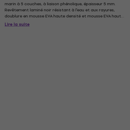
marin à 5 couches, à liaison phénolique, épaisseur 5 mm.
Revêtement laminé noir résistant à l'eau et aux rayures,
doublure en mousse EVA haute densité et mousse EVA haute
densité dans des trous percés de 50 mm d'épaisseur pour la
Lire la suite
tenue du microphone. Fourni avec un espace dédié aux
câbles...