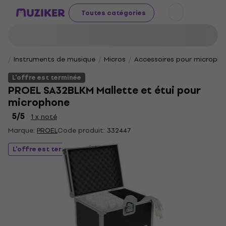
Toutes catégories
Instruments de musique
Micros
Accessoires pour microph
L'offre est terminée
PROEL SA32BLKM Mallette et étui pour
microphone
5
/5
1 x noté
Marque:
PROEL
Code produit:
332447
L'offre est terminée