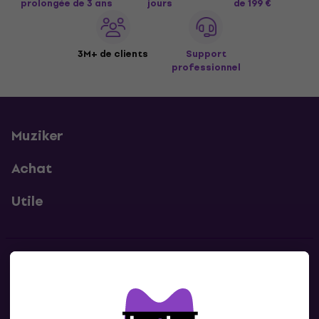
prolongée de 3 ans
jours
de 199 €
3M+ de clients
Support
professionnel
Muziker
Achat
Utile
Contacts
Contacte nous