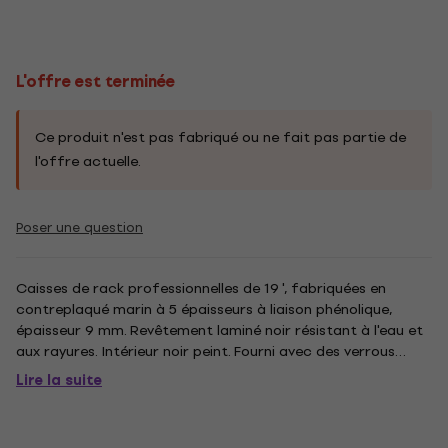
L'offre est terminée
Ce produit n'est pas fabriqué ou ne fait pas partie de
l'offre actuelle.
Poser une question
Caisses de rack professionnelles de 19 ', fabriquées en
contreplaqué marin à 5 épaisseurs à liaison phénolique,
épaisseur 9 mm. Revêtement laminé noir résistant à l'eau et
aux rayures. Intérieur noir peint. Fourni avec des verrous
papillon encastrés en acier galvanisé, des poignées
Lire la suite
encastrées à ressort avec poignée en caoutchouc, un coin
à bille...