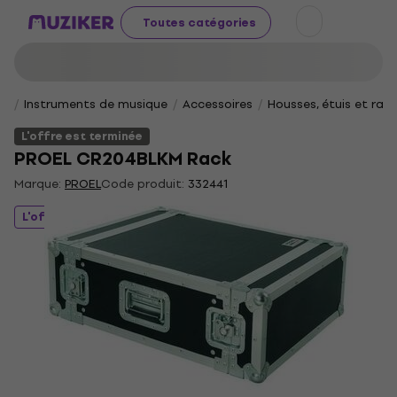
Toutes catégories
Instruments de musique
Accessoires
Housses, étuis et rac
L'offre est terminée
PROEL CR204BLKM Rack
Marque:
PROEL
Code produit:
332441
L'offre est terminée