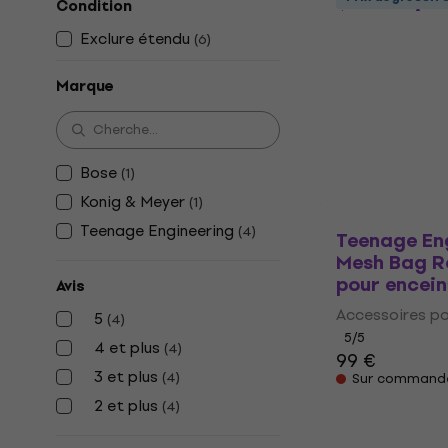
Condition
Accessoires
portables
Exclure étendu
(
6
)
Accessoires po
Marque
5
/5
21,70 €
En stock
Bose
(
1
)
Konig & Meyer
(
1
)
Teenage Engineering
(
4
)
Teenage En
Mesh Bag R
pour encein
Avis
Accessoires po
5
(
4
)
5
/5
4 et plus
(
4
)
99 €
3 et plus
(
4
)
Sur command
2 et plus
(
4
)