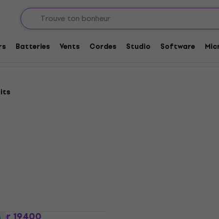
rs portables et sans fil
Enceintes portables-Accessoires
cessoires
rs
Batteries
Vents
Cordes
Studio
Software
Mic
its
Prix dégressifs
yer 19400
s