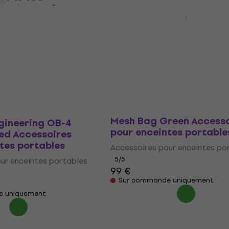
 pour enceintes
Teenage Engineering Fie
4 Bag White Accessoire
enceintes portables
ur enceintes portables
Accessoires pour enceintes po
136 €
En stock
Teenage Engineering OB
Mesh Bag Green Accesso
gineering OB-4
pour enceintes portable
ed Accessoires
tes portables
Accessoires pour enceintes po
5
/5
ur enceintes portables
99 €
Sur commande uniquement
e uniquement