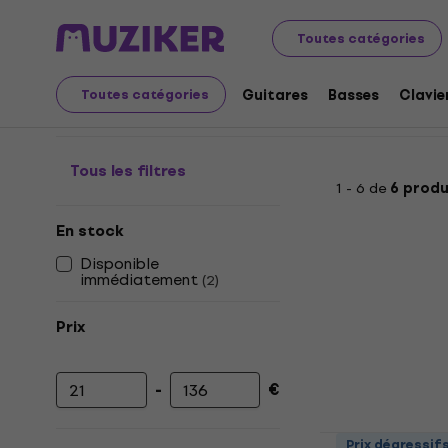
Audio Video Tech
Audio
Audio portable
Haut-parleu
Toutes catégories
Enceintes portables-Ac
Guitares
Basses
Clavie
Toutes catégories
Tous les filtres
1 - 6 de
6 produ
En stock
Disponible
immédiatement
(
2
)
Prix
-
€
Prix minimum
Prix maximum
Konig & Me
Prix dégressif