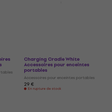
Mesh Bag Black Accessoires
ld OB-
pour enceintes portables
s pour
Accessoires pour enceintes portables
5
/5
rtables
102 €
Sur commande uniquement
-4
Bose Home Speaker Portable
ires
Charging Cradle White
s
Accessoires pour enceintes
portables
rtables
Accessoires pour enceintes portables
29 €
En rupture de stock