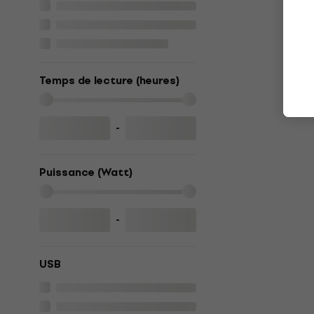
Temps de lecture (heures)
-
Puissance (Watt)
-
USB