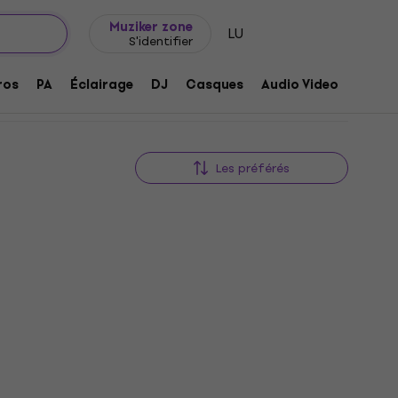
Idée de cadeau
FAQ
Muziker Blog
Muziker zone
LU
S'identifier
ros
PA
Éclairage
DJ
Casques
Audio Video
Acces
Les préférés
Teenage Engineering OB-4