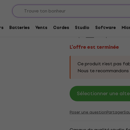
ues sans fil On-ear
L'offre est terminée
AKG K845-BT Black C
rs
Batteries
Vents
Cordes
Studio
Software
Mic
Marque:
AKG
Code produit:
331
L'offre est terminée
Ce produit n'est pas fab
Nous te recommandons d
Sélectionner une alte
Poser une question
Partager
Sa
Casque de qualité studio fe