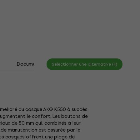
s
Documents
Sélectionner une alternative (4)
 amélioré du casque AKG K550 à succès:
 augmentent le confort. Les boutons de
ciaux de 50 mm qui, combinés à leur
et de manutention est assurée par le
Les casques offrent une plage de