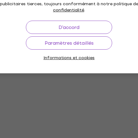
és
publicitaires tierces, toujours conformément à notre politique d
confidentialité
.
D'accord
our
Supports pour
Housses et Etuis pour
Paramètres détaillés
casques
casques
Informations et cookies