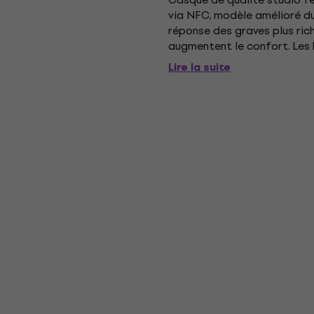
via NFC, modèle amélioré du
réponse des graves plus ric
augmentent le confort. Les
l'oreillette. Les casques son
Lire la suite