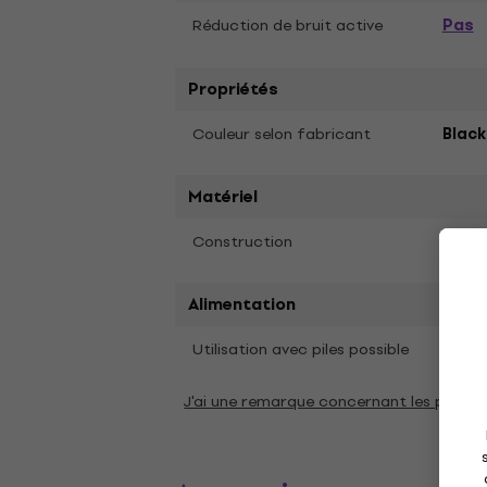
Pas
Réduction de bruit active
Propriétés
Couleur selon fabricant
Black
Matériel
Construction
Ferm
Alimentation
Oui
Utilisation avec piles possible
J'ai une remarque concernant les param