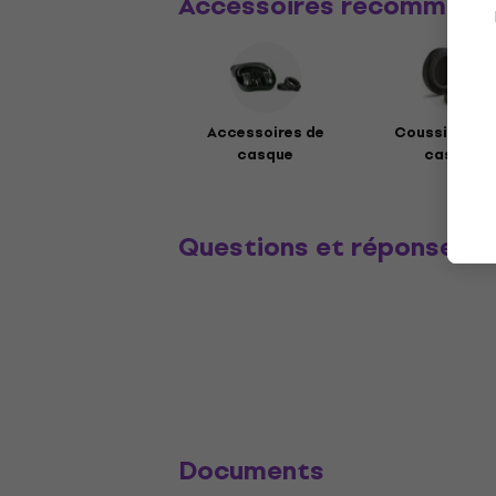
Accessoires recommand
Accessoires de
Coussinets p
casque
casques
Questions et réponses
Documents