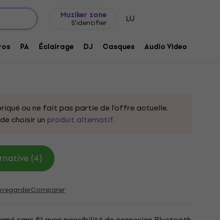
Idée de cadeau
FAQ
Muziker Blog
Muziker zone
LU
S'identifier
asque sans fil supra-auriculaire
ros
PA
Éclairage
DJ
Casques
Audio Video
Acces
682
riqué ou ne fait pas partie de l'offre actuelle.
e choisir un
produit alternatif
.
rnative (4)
uvegarder
Comparer
rmé sans fil avec possibilité de connexion Bluetooth