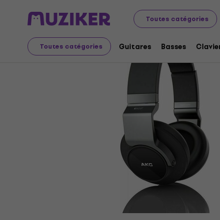
Audio Video Tech
Casques
Casque Bluetooth
Casq
Toutes catégories
Guitares
Basses
Clavie
Toutes catégories
L'offre est terminée