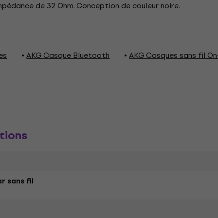
mpédance de 32 Ohm. Conception de couleur noire.
es
AKG Casque Bluetooth
AKG Casques sans fil On
tions
r sans fil