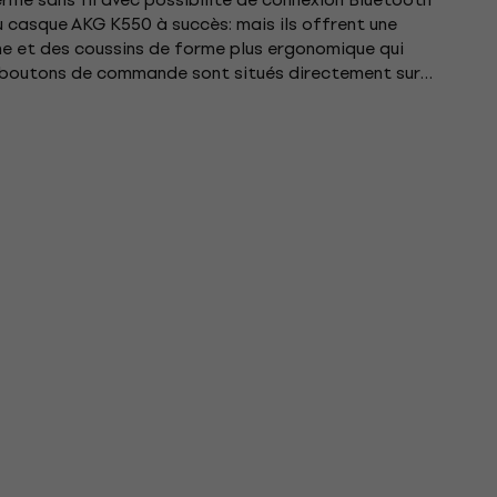
 casque AKG K550 à succès: mais ils offrent une
he et des coussins de forme plus ergonomique qui
 boutons de commande sont situés directement sur
t équipés de...