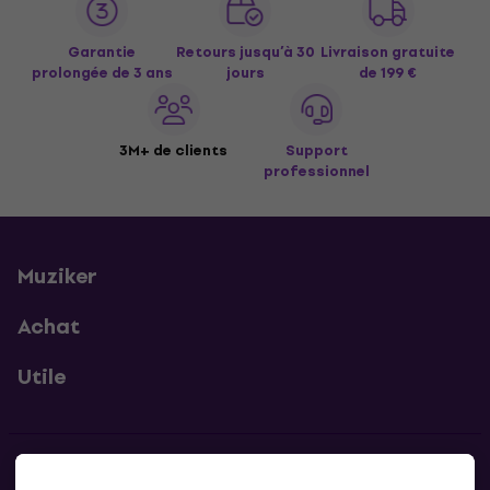
Garantie
Retours jusqu’à 30
Livraison gratuite
prolongée de 3 ans
jours
de 199 €
3M+ de clients
Support
professionnel
Muziker
Achat
Utile
Contacts