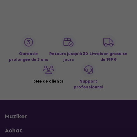
Garantie
Retours jusqu’à 30
Livraison gratuite
prolongée de 3 ans
jours
de 199 €
3M+ de clients
Support
professionnel
Muziker
Achat