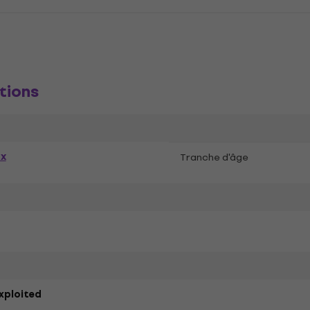
tions
ex
Tranche d'âge
xploited