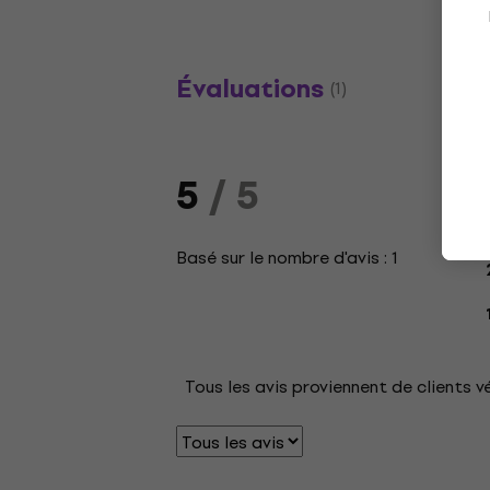
Évaluations
(1)
5
/ 5
Basé sur le nombre d'avis : 1
Tous les avis proviennent de clients v