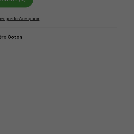
uvegarder
Comparer
ère
Coton