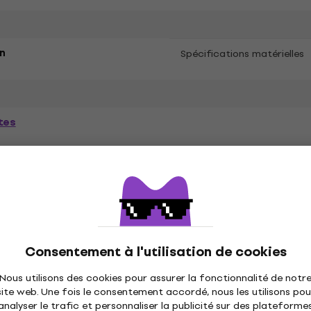
n
Spécifications matérielles
tes
ètres
és
Consentement à l'utilisation de cookies
Nous utilisons des cookies pour assurer la fonctionnalité de notr
site web. Une fois le consentement accordé, nous les utilisons pou
ique
Disques vinyles
Casquettes musique
C
analyser le trafic et personnaliser la publicité sur des plateforme