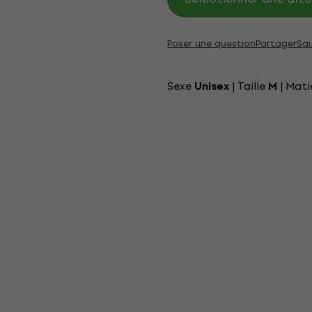
Poser une question
Partager
Sa
Sexe
| Taille
| Mati
Unisex
M