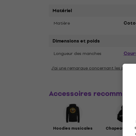
Matériel
Matière
Coto
Dimensions et poids
Cour
Longueur des manches
J'ai une remarque concernant les param
Accessoires recommand
Hoodies musicales
Chapeaux mus