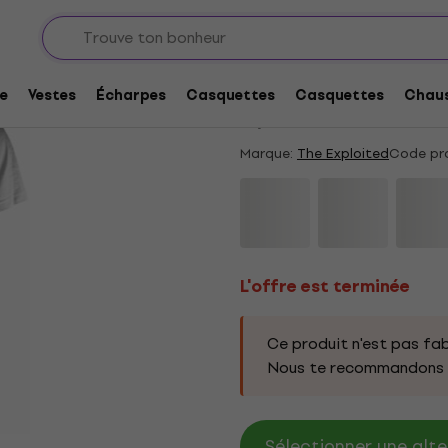
L'offre est terminée
The Exploited Scotla
e
Vestes
Écharpes
Casquettes
Casquettes
Chaus
5
/5
1 x noté
Marque:
The Exploited
Code pro
L'offre est terminée
Ce produit n'est pas fab
Nous te recommandons d
Sélectionner une alte