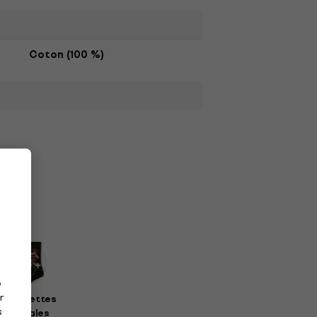
Coton (100 %)
e
r
haussettes
s
musicales