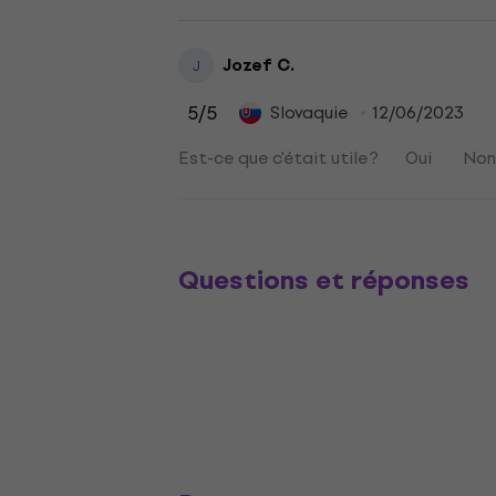
Jozef C.
J
5
/5
Slovaquie
12/06/2023
Est-ce que c'était utile ?
Oui
No
Questions et réponses