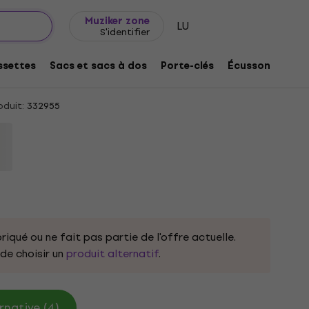
Idée de cadeau
FAQ
Muziker Blog
Muziker zone
LU
S'identifier
nd White M T-shirt
settes
Sacs et sacs à dos
Porte-clés
Écussons/badg
duit:
332955
riqué ou ne fait pas partie de l'offre actuelle.
e choisir un
produit alternatif
.
rnative (4)