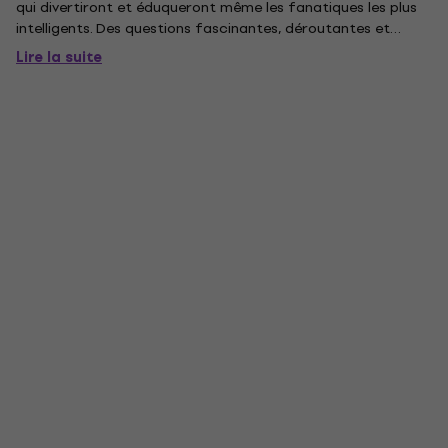
qui divertiront et éduqueront même les fanatiques les plus
intelligents. Des questions fascinantes, déroutantes et
captivantes qui mettront à l'épreuve vos connaissances et
Lire la suite
votre mémoire. Le jeu de taille bouchée est livré avec des...