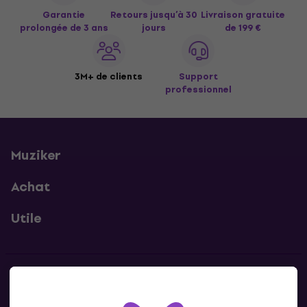
Garantie
Retours jusqu’à 30
Livraison gratuite
prolongée de 3 ans
jours
de 199 €
3M+ de clients
Support
professionnel
Muziker
Achat
Utile
Contacts