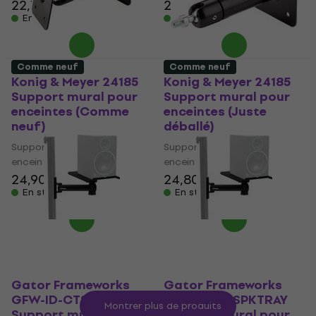
22,70 €
24,60 €
24,90 €
26,73 €
En stock
En stock
Comme neuf
Comme neuf
Konig & Meyer 24185
Konig & Meyer 24185
Support mural pour
Support mural pour
enceintes (Comme
enceintes (Juste
neuf)
déballé)
Support mural pour
Support mural pour
enceintes
enceintes
24,90 €
26,73 €
24,80 €
25,40 €
En stock
En stock
Gator Frameworks
Gator Frameworks
GFW-ID-CTSPKTRAY
GFW-ID-CTSPKTRAY
Montrer plus de produits
Support mural pour
Support mural pour