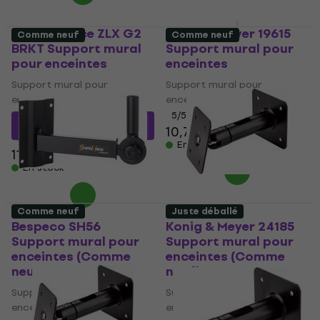
Electro Voice ZLX G2
Konig & Meyer 19615
Comme neuf
Comme neuf
BRKT Support mural
Support mural pour
pour enceintes
enceintes
Support mural pour
Support mural pour
enceintes
enceintes
5
/5
109,39 €
avec le code
10,70 €
11,20 €
MUZMUZ-5
En stock
119 €
En stock
Comme neuf
Juste déballé
Bespeco SH56
Konig & Meyer 24185
Support mural pour
Support mural pour
enceintes (Comme
enceintes (Comme
neuf)
neuf)
Support mural pour
Support mural pour
enceintes
enceintes