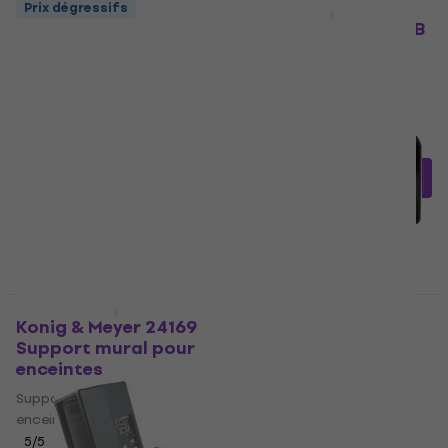
Prix dégressifs
Prix dégressifs
Konig & Meyer 24185
Gravity SP WMBS 30 B
Support mural pour
Support mural pour
enceintes
enceintes
Support mural pour
Support mural pour
enceintes
enceintes
4,5
/5
4,7
/5
27 €
48,39 €
avec le code
En stock
MUZMUZ-15
59,90 €
En stock
HAPPY HOUR
Prix dégressifs
Konig & Meyer 24169
Konig & Meyer 24185
Support mural pour
Support mural pour
enceintes
enceintes
Support mural pour
Support mural pour
enceintes
enceintes
5
/5
4,7
/5