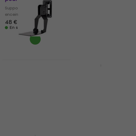
Support mural pour
Support mural pour
enceintes
enceintes
48 €
70,91 €
avec le code
En stock
MUZMUZ-5
75,90 €
En stock
Dynaudio Wall
Support mural pour
Turbosound iQ8-WB
enceintes
Support mural pour
enceintes
Support mural pour
enceintes
Support mural pour
5
/5
enceintes
58,90 €
117,50 €
avec le code
MUZMUZ-10
En stock
130,70 €
En stock