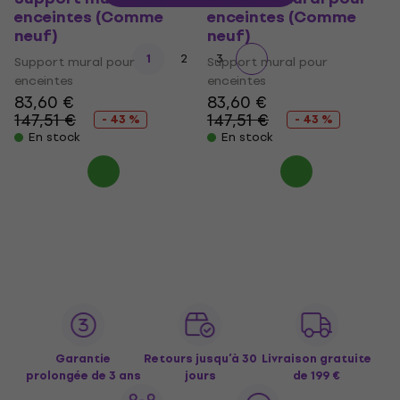
enceintes (Comme
enceintes (Comme
neuf)
neuf)
1
2
3
Support mural pour
Support mural pour
enceintes
enceintes
83,60 €
83,60 €
147,51 €
147,51 €
- 43 %
- 43 %
En stock
En stock
Garantie
Retours jusqu’à 30
Livraison gratuite
prolongée de 3 ans
jours
de 199 €