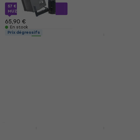
27 €
57 €
avec le code
En stock
MUZMUZ-10
65,90 €
En stock
Prix dégressifs
Prix dégressifs
Stagg SPH-15BK
Behringer WB212
Support mural pour
Support mural pour
enceintes
enceintes
Support mural pour
Support mural pour
enceintes
enceintes
5
/5
5
/5
33,40 €
33,90 €
33 €
En stock
En stock
Prix dégressifs
HAPPY HOUR
Gator Frameworks
Behringer WB210
GFW-ID-CTSPKTRAY
Support mural pour