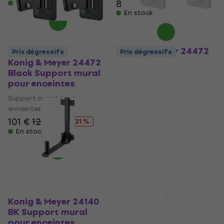
80 €
En stock
En stock
Konig & Meyer 24472
Prix dégressifs
Prix dégressifs
White Support mural
Konig & Meyer 24472
pour enceintes
Black Support mural
pour enceintes
Support mural pour
enceintes
Support mural pour
enceintes
103 €
avec le code
MUZMUZ-15
101 €
128 €
- 21 %
En stock
128 €
En stock
Prix dégressifs
Konig & Meyer 24140
Turbosound iQ12-WB
BK Support mural
Support mural pour
pour enceintes
enceintes