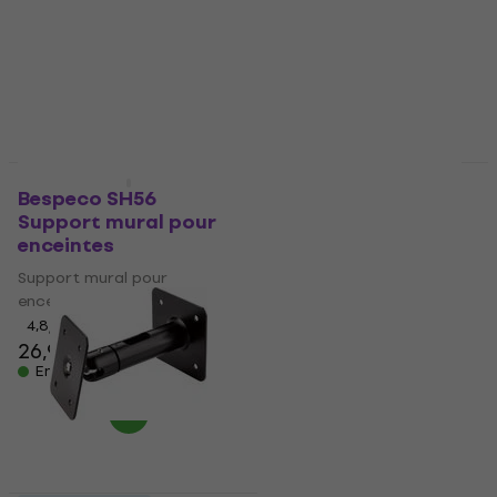
Prix dégressifs
Prix dégressifs
Bespeco SH56
American Audio
Support mural pour
SWB40 Support mural
enceintes
pour enceintes
Support mural pour
Support mural pour
enceintes
enceintes
4,8
/5
4,9
/5
26,90 €
25,10 €
En stock
En stock