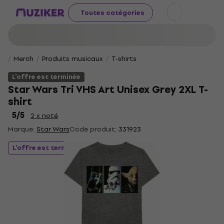
Toutes catégories
Merch
Produits musicaux
T-shirts
L'offre est terminée
Star Wars Tri VHS Art Unisex Grey 2XL T-
shirt
5
/5
2 x noté
Marque:
Star Wars
Code produit:
331923
L'offre est terminée