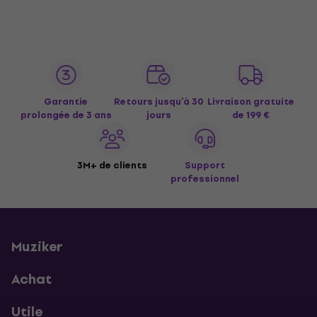
Garantie
Retours jusqu’à 30
Livraison gratuite
prolongée de 3 ans
jours
de 199 €
3M+ de clients
Support
professionnel
Muziker
Achat
Utile