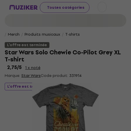
Toutes catégories
Merch
Produits musicaux
T-shirts
L'offre est terminée
Star Wars Solo Chewie Co-Pilot Grey XL
T-shirt
2,75
/5
1 x noté
Marque:
Star Wars
Code produit:
331914
L'offre est terminée