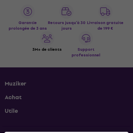
Garantie
Retours jusqu’à 30
Livraison gratuite
prolongée de 3 ans
jours
de 199 €
3M+ de clients
Support
professionnel
Muziker
Achat
Utile