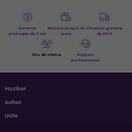
Garantie
Retours jusqu’à 30
Livraison gratuite
prolongée de 3 ans
jours
de 199 €
3M+ de clients
Support
professionnel
Muziker
Achat
Utile