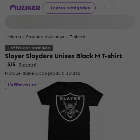
Toutes catégories
Merch
Produits musicaux
T-shirts
L'offre est terminée
Slayer Slayders Unisex Black M T-shirt
5
/5
3 x noté
Marque:
Slayer
Code produit:
331866
L'offre est terminée