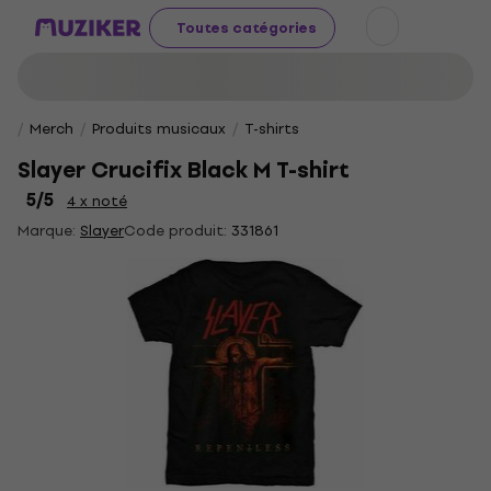
Toutes catégories
Merch
Produits musicaux
T-shirts
Slayer Crucifix Black M T-shirt
5
/5
4 x noté
Marque:
Slayer
Code produit:
331861