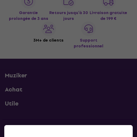
Garantie
Retours jusqu’à 30
Livraison gratuite
prolongée de 3 ans
jours
de 199 €
3M+ de clients
Support
professionnel
Muziker
Achat
Utile
Contacts