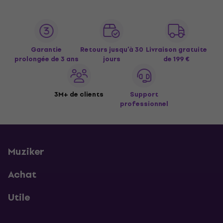
Garantie
Retours jusqu’à 30
Livraison gratuite
prolongée de 3 ans
jours
de 199 €
3M+ de clients
Support
professionnel
Muziker
Achat
Utile