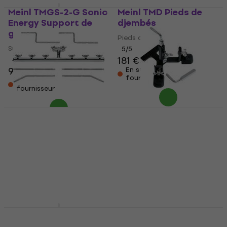
Meinl TMGS-2-G Sonic
Meinl TMD Pieds de
Energy Support de
djembés
gong
Pieds de djembés
Support de gong
5
/5
181 €
4,3
/5
92 €
En stock chez le
fournisseur
En stock chez le
fournisseur
Meinl PMC-6 Support
Meinl PM-1 Support
pour percussions
pour percussions
Support pour percussions
Support pour percussions
5
/5
5
/5
116 €
63 €
En stock chez le
En stock chez le
fournisseur
fournisseur
Meinl Sonic Energy
Meinl TMC-CH Pieds
Round 32" Support de
de congas