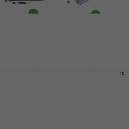
fournisseur
fournisseur
Meinl MC-PTXS Tables
Meinl ST-HECH Pieds
de percussions
de congas
Tables de percussions
Pieds de congas
35 €
5
/5
38 €
Sur commande
uniquement
En rupture de stock
Meinl MC-PT Tables de
Meinl TMGS-2 Support
percussions
de gong
Tables de percussions
Support de gong
4
/5
4,5
/5
96 €
296 €
En stock chez le
En stock chez le
fournisseur
fournisseur