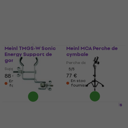
gong
Pieds de congas
Support de gong
5
/5
167 €
232 €
Sur commande
En stock chez le
uniquement
fournisseur
Meinl TMGS-W Sonic
Meinl MCA Perche de
Energy Support de
cymbale
gong
Perche de cymbale
Support de gong
5
/5
77 €
88 €
En stock chez le
En stock chez le
fournisseur
fournisseur
Meinl MC-GU Support
Meinl THBS-S-BK Pieds
pour percussions
de bongos
Support pour percussions
Pieds de bongos
5
/5
5
/5