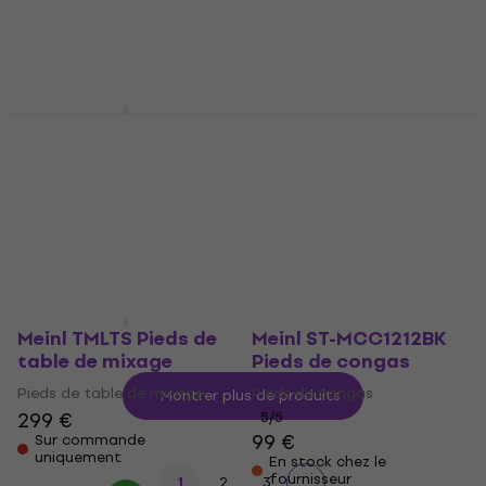
32 €
32,50 €
116 €
En stock chez le
En stock chez le
fournisseur
fournisseur
Meinl TMGS-3 Support
Meinl TMB-S Pieds de
de gong
bongos
Support de gong
Pieds de bongos
323 €
5
/5
161 €
En stock chez le
fournisseur
En stock chez le
fournisseur
Meinl TMLTS Pieds de
Meinl ST-MCC1212BK
table de mixage
Pieds de congas
Pieds de table de mixage
Pieds de congas
Montrer plus de produits
299 €
5
/5
99 €
Sur commande
uniquement
En stock chez le
fournisseur
1
2
3