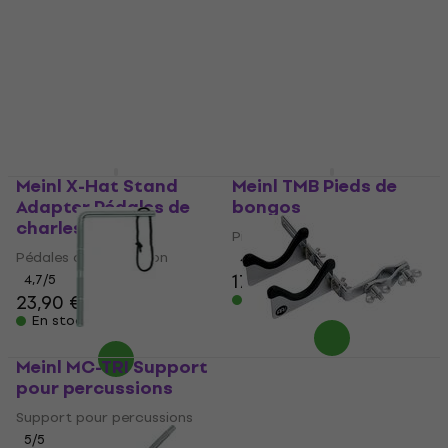
Meinl X-Hat Stand
Meinl TMB Pieds de
Adapter Pédales de
bongos
charleston
Pieds de bongos
Pédales de charleston
4,7
/5
171 €
4,7
/5
23,90 €
En stock
En stock
Meinl MC-TRI Support
Meinl MC-SH Support
pour percussions
pour percussions
Support pour percussions
Support pour percussions
5
/5
5
/5