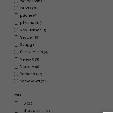
Noicetone
(
13
)
9,20 €
NUVO
(
38
)
En stock
pBone
(
9
)
pTrumpet
(
5
)
Roy Benson
(
1
)
Prix dégressif
Hohner Silv
Seydel
(
18
)
Harmonica 
Stagg
(
1
)
Harmonica dia
Suzuki Music
(
4
)
4,4
/5
Veles-X
(
3
)
20,40 €
En stock
Victory
(
5
)
Yamaha
(
37
)
Yamakawa
(
24
)
Suzuki Musi
bec sopran
Avis
Flûte à bec so
5
(
28
)
4,6
/5
4,59 €
4 et plus
(
297
)