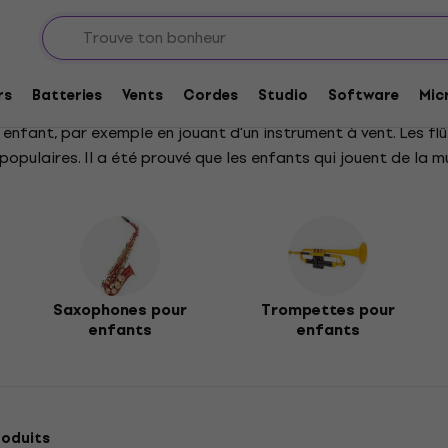
 vent pour enfants
r enfants
rs
Batteries
Vents
Cordes
Studio
Software
Mic
nfant, par exemple en jouant d'un instrument à vent. Les flû
populaires. Il a été prouvé que les enfants qui jouent de la 
Saxophones pour
Trompettes pour
enfants
enfants
roduits