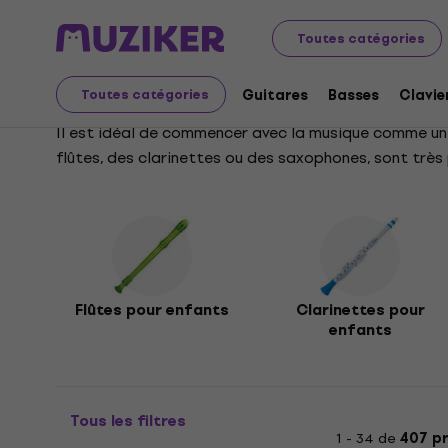
Instruments de musique
Pour enfants
Instruments à
Toutes catégories
Instruments à vent pou
Guitares
Basses
Clavie
Toutes catégories
Il est idéal de commencer avec la musique comme un e
flûtes, des clarinettes ou des saxophones, sont très 
seulement à l'école.
Flûtes pour enfants
Clarinettes pour
enfants
Tous les filtres
1 - 34 de
407 p