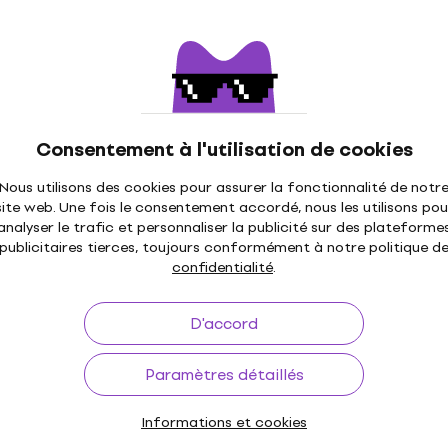
en Melody Richter-
Veles-X Woodman Kazoo
a diatonique
Kazoo
tonique
4,3
/5
10,70 €
Consentement à l'utilisation de cookies
En stock
Nous utilisons des cookies pour assurer la fonctionnalité de notr
site web. Une fois le consentement accordé, nous les utilisons pou
analyser le trafic et personnaliser la publicité sur des plateforme
publicitaires tierces, toujours conformément à notre politique d
130 Flûte à bec
Yamaha YRS 302 BIII Flû
s
confidentialité
.
bec soprano
prano
Flûte à bec soprano
D'accord
4,9
/5
0 €
21,60 €
Paramètres détaillés
En stock
Informations et cookies
Yamaha YCL 255 S Clari
s