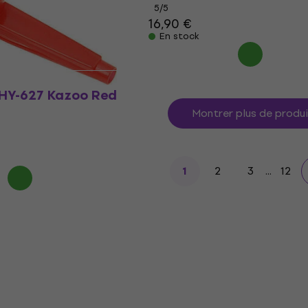
5
/5
16,90 €
En stock
HY-627 Kazoo Red
Montrer plus de produ
2
3
...
12
1