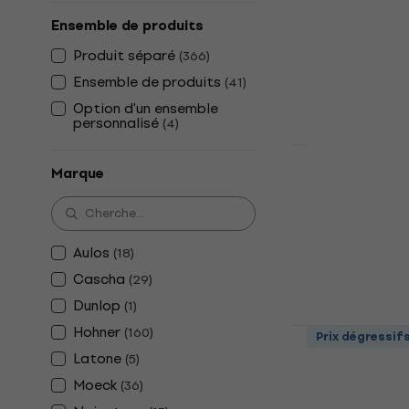
Aulos 703BW
Ensemble de produits
soprano
Produit séparé
(
366
)
Flûte à bec so
Ensemble de produits
(
41
)
4,9
/5
29,90 €
Option d'un ensemble
personnalisé
(
4
)
En stock
Marque
Latone Iron
Kazoo
5
/5
3,99 €
4,19 €
Aulos
(
18
)
En stock
Cascha
(
29
)
Dunlop
(
1
)
Hohner
Yamaha YRS
(
160
)
Prix dégressif
soprano
Latone
(
5
)
Flûte à bec so
Moeck
(
36
)
4,9
/5