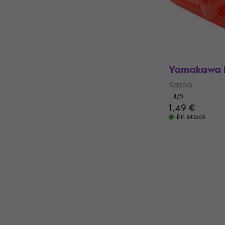
4,6
/5
4,99 €
En stock
Yamakawa 
Kazoo
4
/5
1,49 €
En stock