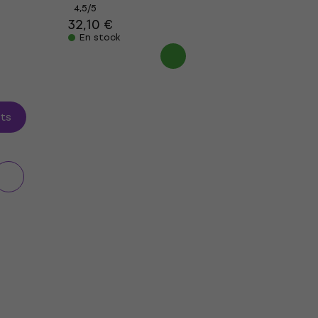
4,5
/5
32,10 €
En stock
its