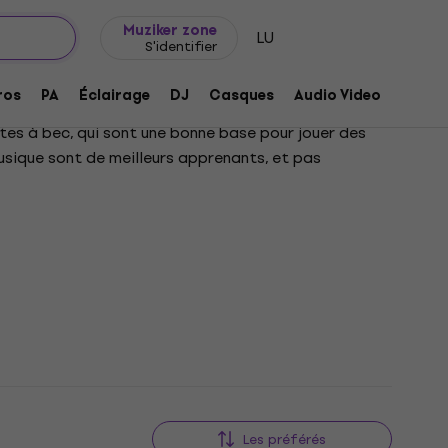
Idée de cadeau
FAQ
Muziker Blog
Muziker zone
LU
S'identifier
ros
PA
Éclairage
DJ
Casques
Audio Video
Acces
tes à bec, qui sont une bonne base pour jouer des
musique sont de meilleurs apprenants, et pas
Les préférés