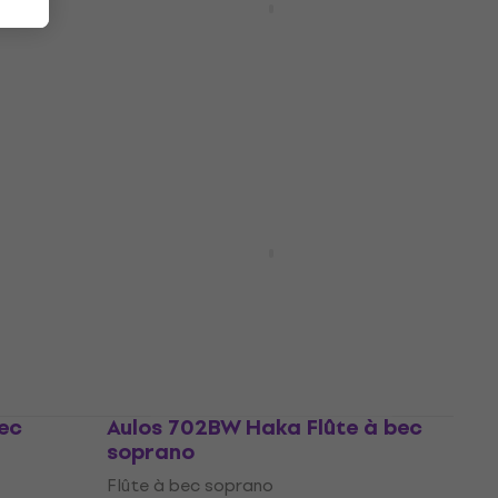
Flûte à bec soprano
Flûte à bec soprano
4,9
/5
7,89 €
En stock
atic
Cascha HH 2074 Flûte à bec
soprano
Flûte à bec soprano
4,7
/5
26,10 €
En stock
ec
Aulos 702BW Haka Flûte à bec
soprano
Flûte à bec soprano