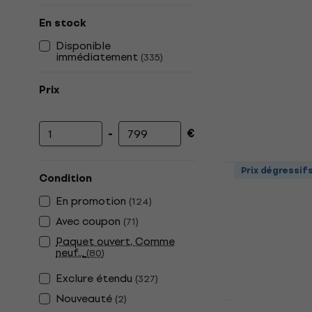
En stock
Disponible
immédiatement
(
335
)
Prix
-
€
Prix minimum
Prix maximum
Yamaha YRS
Prix dégressif
Condition
soprano
En promotion
(
124
)
Flûte à bec so
Avec coupon
(
71
)
4,8
/5
9,30 €
Paquet ouvert, Comme
En stock
neuf...
(
80
)
Exclure étendu
(
327
)
Nouveauté
(
2
)
Prix dégressif