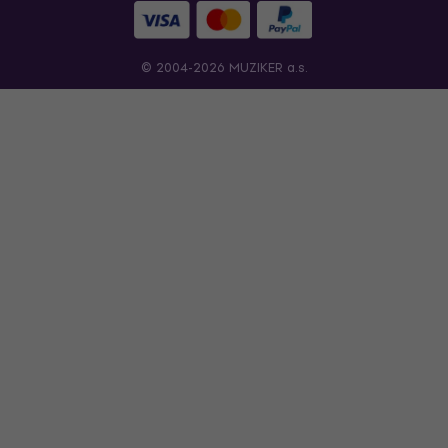
© 2004-2026 MUZIKER a.s.