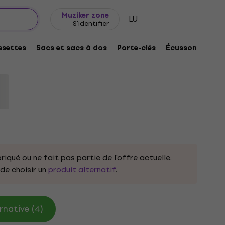
Idée de cadeau
FAQ
Muziker Blog
Muziker zone
LU
S'identifier
M
settes
Sacs et sacs à dos
Porte-clés
Écussons/badg
t:
332997
riqué ou ne fait pas partie de l'offre actuelle.
e choisir un
produit alternatif
.
rnative (4)