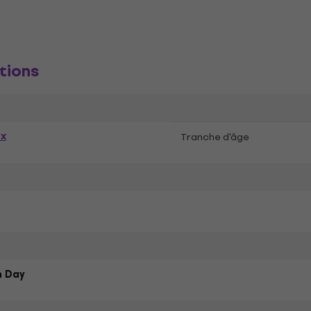
tions
ex
Tranche d'âge
n Day