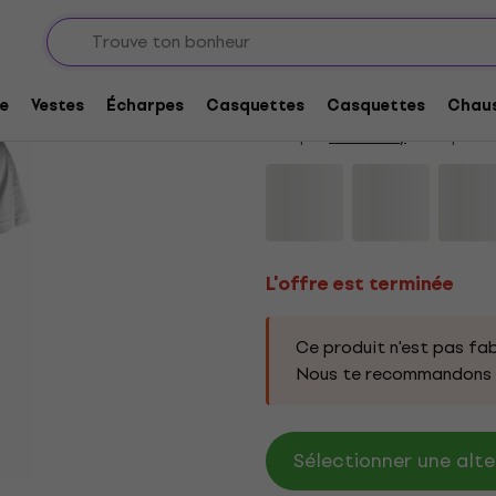
L'offre est terminée
Green Day Scream 
e
Vestes
Écharpes
Casquettes
Casquettes
Chaus
Marque:
Green Day
Code produi
L'offre est terminée
Ce produit n'est pas fab
Nous te recommandons d
Sélectionner une alte