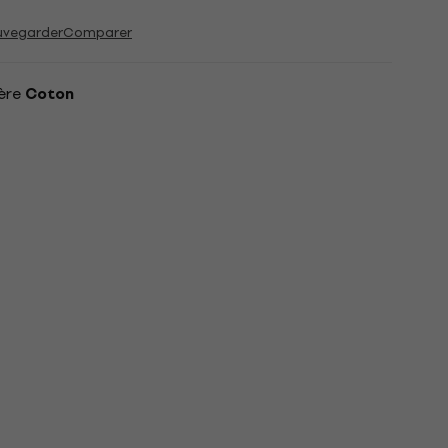
uvegarder
Comparer
ère
Coton