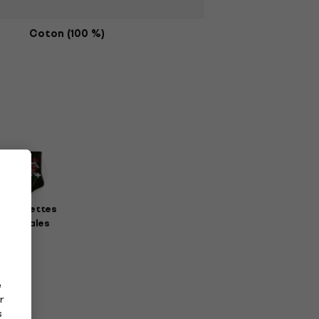
Coton (100 %)
haussettes
musicales
e
r
s