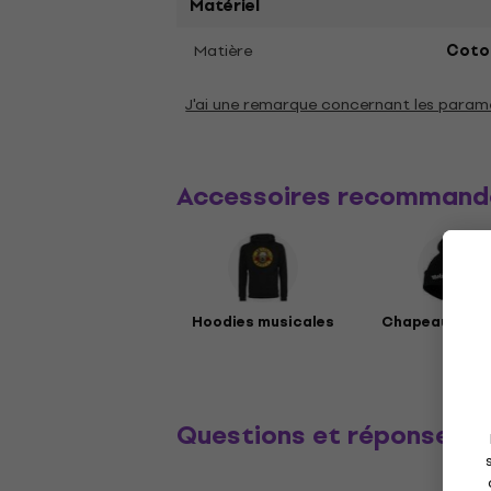
Matériel
Matière
Coto
J'ai une remarque concernant les param
Accessoires recommand
Hoodies musicales
Chapeaux mus
Questions et réponses