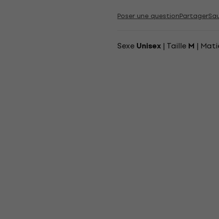
Poser une question
Partager
Sa
Sexe
| Taille
| Mati
Unisex
M