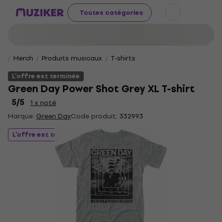
Toutes catégories
Merch
Produits musicaux
T-shirts
L'offre est terminée
Green Day Power Shot Grey XL T-shirt
5
/5
1 x noté
Marque:
Green Day
Code produit:
332993
L'offre est terminée