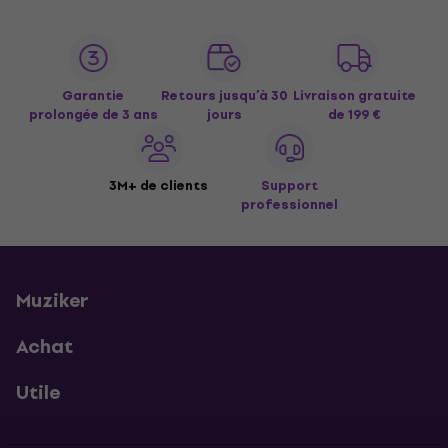
Garantie
Retours jusqu’à 30
Livraison gratuite
prolongée de 3 ans
jours
de 199 €
3M+ de clients
Support
professionnel
Muziker
Achat
Utile