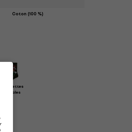
Coton (100 %)
haussettes
musicales
e
r
s