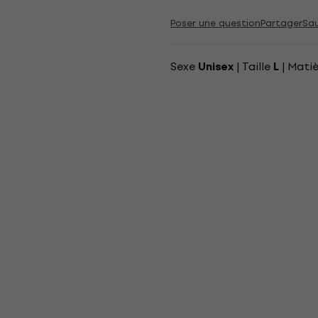
Poser une question
Partager
Sa
Sexe
| Taille
| Mati
Unisex
L