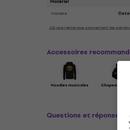
Matériel
Matière
Coto
J'ai une remarque concernant les param
Accessoires recommand
Hoodies musicales
Chapeaux mus
Questions et réponses