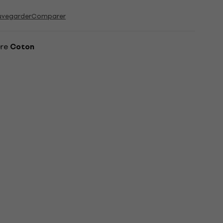
uvegarder
Comparer
ère
Coton