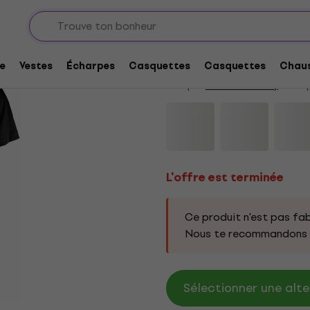
L'offre est terminée
Freddie Mercury Ho
e
Vestes
Écharpes
Casquettes
Casquettes
Chaus
Marque:
Freddie Mercury
Code p
L'offre est terminée
Ce produit n'est pas fab
Nous te recommandons d
Sélectionner une alte