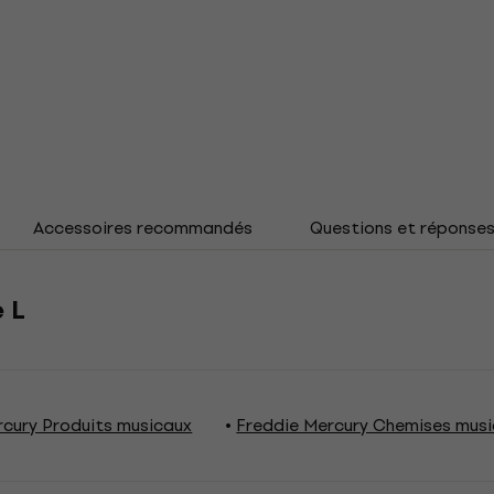
Accessoires recommandés
Questions et réponse
 L
rcury Produits musicaux
Freddie Mercury Chemises musi