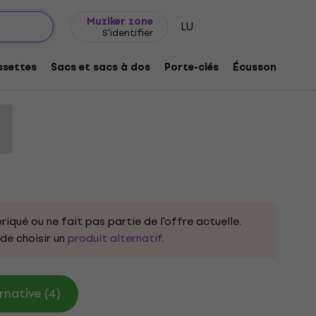
Idée de cadeau
FAQ
Muziker Blog
Muziker zone
LU
S'identifier
mage L
settes
Sacs et sacs à dos
Porte-clés
Écussons/badg
roduit:
332973
riqué ou ne fait pas partie de l'offre actuelle.
e choisir un
produit alternatif
.
rnative (4)