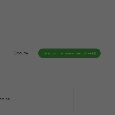
s
Documents
Tableau des tailles
Sélectionner une alternative (4)
cales