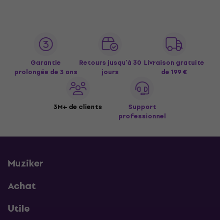
Garantie
Retours jusqu’à 30
Livraison gratuite
prolongée de 3 ans
jours
de 199 €
3M+ de clients
Support
professionnel
Muziker
Achat
Utile