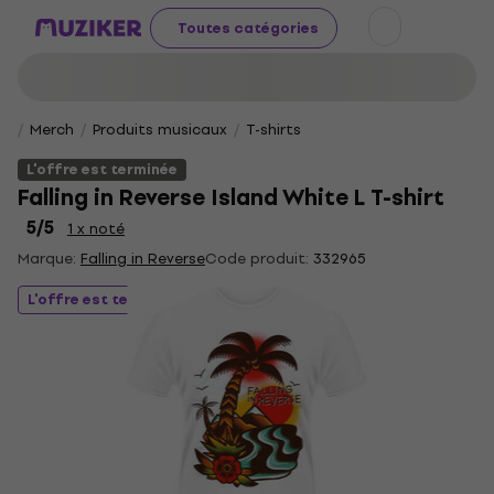
Toutes catégories
Merch
Produits musicaux
T-shirts
L'offre est terminée
Falling in Reverse Island White L T-shirt
5
/5
1 x noté
Marque:
Falling in Reverse
Code produit:
332965
L'offre est terminée