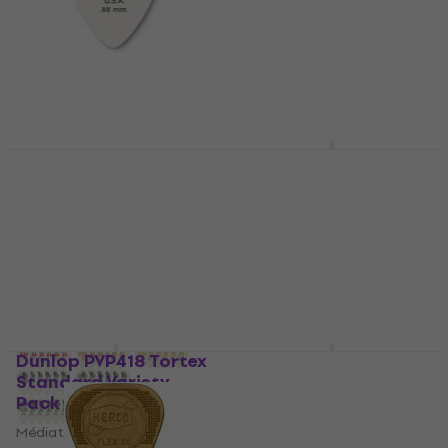
Dunlop 428R 0.88
Dunlop 44P 0.73
Tortex Tortex Flex
Médiators
Médiators
Médiators
Médiators
4,7
/5
7,30 €
4,7
/5
0,79 €
En stock
En stock
Dunlop PVP418 Tortex
Dunlop 433R090 Ultex
Standard Variety
Médiators
Pack Médiators
Médiators
Médiators
4,6
/5