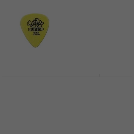
Dunlop 418R 0.73
Dunlop 449R 0.73
Tortex Standard
Médiators
Médiators
Médiators
Médiators
4,7
/5
0,79 €
0,89 €
4,8
/5
0,79 €
En stock
En stock