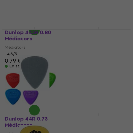
Dunlop 443R 0.80
Dunlop 421R 0.73 Ultex
Médiators
Médiators
Médiators
Médiators
4,8
/5
4,8
/5
0,79 €
0,89 €
0,99 €
En stock
En stock
Dunlop 44R 0.73
Dunlop PH 112R 73
Médiators
James Hetfield
Médiators