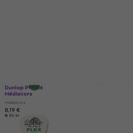
Dunlop PVP44
Dunlop 486R M
Standard Pick Variety
Médiators
Pack Médiators
Médiators
Médiators
4,6
/5
0,79 €
4,7
/5
7,49 €
En stock
En stock
Dunlop PVP106
Dunlop 541R073 Flow
Médiators
Nylon 0.73 Médiators
Médiators
Médiators
8,19 €
4,9
/5
0,79 €
En stock
En stock