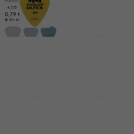
Médiators
Médiators
4,7
/5
0,79 €
4,8
/5
1,79 €
En stock
En stock
Dunlop 421R 0.88
Dunlop PH122R073
Ultex Médiators
Médiators
Médiators
Médiators
4,8
/5
4,9
/5
0,99 €
1,79 €
En stock
En stock
Dunlop 427PJP
Dunlop JPH 01T 088
Médiators
James Hetfield
"papahet" Médiators
Médiators
Médiators
4,8
/5
12,30 €
4,9
/5