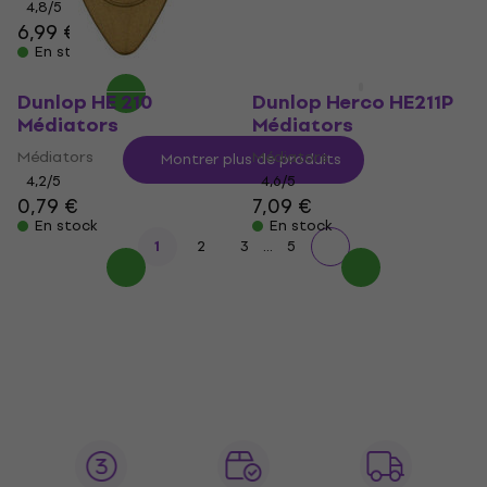
0,99 €
4,8
/5
6,99 €
En stock
En stock
Dunlop HE 210
Dunlop Herco HE211P
Médiators
Médiators
Médiators
Médiators
Montrer plus de produits
4,2
/5
4,6
/5
0,79 €
7,09 €
En stock
En stock
...
1
2
3
5