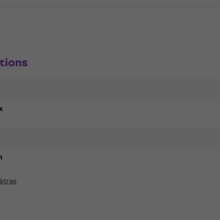
tions
x
h
ètres