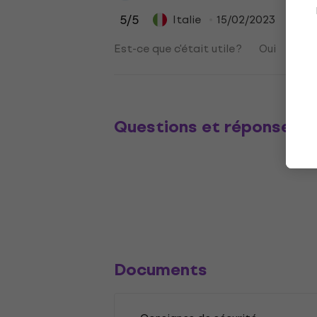
5
/5
Italie
15/02/2023
Est-ce que c'était utile ?
Oui
No
Questions et réponses
Documents