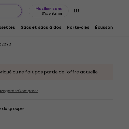
Idée de cadeau
FAQ
Muziker Blog
Muziker zone
LU
S'identifier
 Gore Sac à dos Black
settes
Sacs et sacs à dos
Porte-clés
Écussons/badg
32898
riqué ou ne fait pas partie de l'offre actuelle.
uvegarder
Comparer
o du groupe.