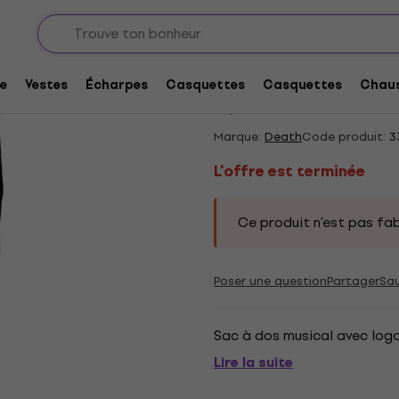
L'offre est terminée
Death Scream Bloody
e
Vestes
Écharpes
Casquettes
Casquettes
Chaus
5
/5
1 x noté
Marque:
Death
Code produit:
3
L'offre est terminée
Ce produit n'est pas fab
Poser une question
Partager
Sa
Sac à dos musical avec log
Lire la suite