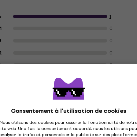
Avis des clients sur le produit
1
5
0
4
0
3
0
2
0
1
érifiés qui ont acheté le produit chez nous dans le passé.
U
Consentement à l'utilisation de cookies
Nous utilisons des cookies pour assurer la fonctionnalité de notr
site web. Une fois le consentement accordé, nous les utilisons pou
analyser le trafic et personnaliser la publicité sur des plateforme