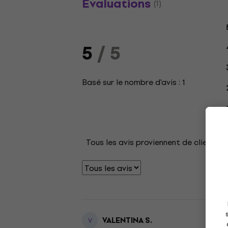
Évaluations
(1)
5
/ 5
Basé sur le nombre d'avis : 1
Tous les avis proviennent de clients v
VALENTINA S.
V