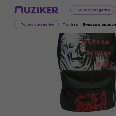
Merch
Produits musicaux
Sacs et sacs à dos
Toutes catégories
T-shirts
Sweats à capuch
Toutes catégories
L'offre est terminée