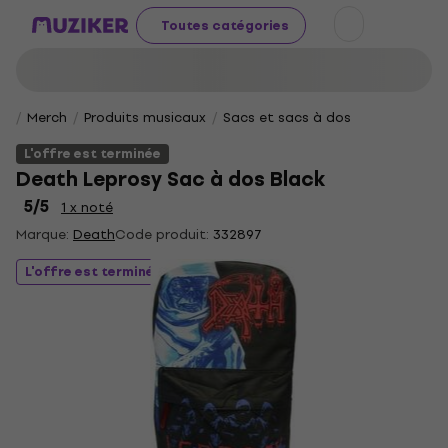
Toutes catégories
Merch
Produits musicaux
Sacs et sacs à dos
L'offre est terminée
Death Leprosy Sac à dos Black
5
/5
1 x noté
Marque:
Death
Code produit:
332897
L'offre est terminée