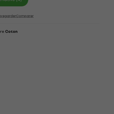
uvegarder
Comparer
ère
Coton