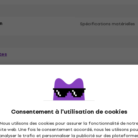
n
Spécifications matérielles
tes
ètres
és
Consentement à l'utilisation de cookies
Nous utilisons des cookies pour assurer la fonctionnalité de notr
site web. Une fois le consentement accordé, nous les utilisons pou
ique
Disques vinyles
Casquettes musique
C
analyser le trafic et personnaliser la publicité sur des plateforme