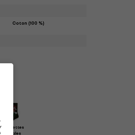
Coton (100 %)
e
r
haussettes
s
musicales