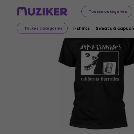
Merch
Produits musicaux
T-shirts
Toutes catégories
T-shirts
Sweats à capuch
Toutes catégories
L'offre est terminée