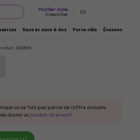
Idée de cadeau
FAQ
Muziker Blog
Muziker zone
LU
S'identifier
ali Black L T-shirt
settes
Sacs et sacs à dos
Porte-clés
Écussons/badg
roduit:
332890
riqué ou ne fait pas partie de l'offre actuelle.
e choisir un
produit alternatif
.
rnative (4)