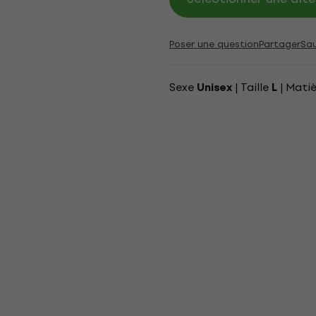
Poser une question
Partager
Sa
Sexe
| Taille
| Mati
Unisex
L