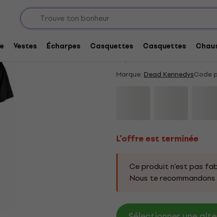
L'offre est terminée
Dead Kennedys Uber C
e
Vestes
Écharpes
Casquettes
Casquettes
Chaus
5
/5
2 x noté
Marque:
Dead Kennedys
Code p
L'offre est terminée
Ce produit n'est pas fab
Nous te recommandons d
Sélectionner une alte