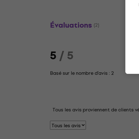
Évaluations
(2)
5
/ 5
Basé sur le nombre d'avis : 2
Tous les avis proviennent de clients v