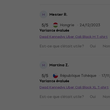
Mester R.
M
5
/5
Hongrie
24/12/2023
Variante évaluée
Dead Kennedys Uber Cali Black M T-shirt
Est-ce que c'était utile ?
Oui
No
Martina Z.
M
5
/5
République Tchèque
17/1
Variante évaluée
Dead Kennedys Uber Cali Black XL T-shirt
Est-ce que c'était utile ?
Oui
No