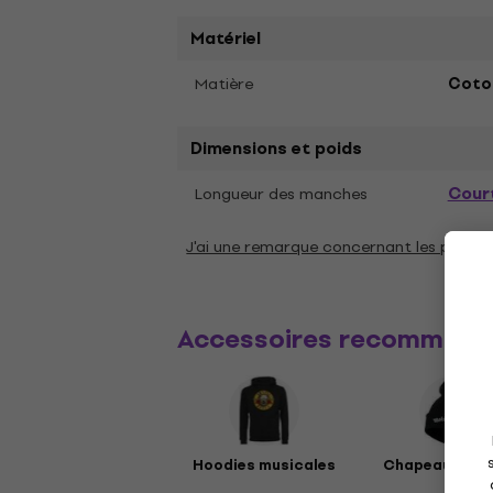
Matériel
Matière
Coto
Dimensions et poids
Cour
Longueur des manches
J'ai une remarque concernant les param
Accessoires recommand
Hoodies musicales
Chapeaux mus