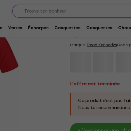
L'offre est terminée
Dead Kennedys Kill T
e
Vestes
Écharpes
Casquettes
Casquettes
Chaus
5
/5
10 x noté
Marque:
Dead Kennedys
Code p
L'offre est terminée
Ce produit n'est pas fab
Nous te recommandons d
Sélectionner une alte