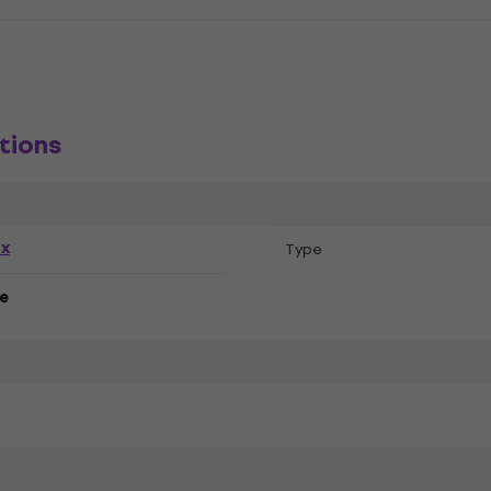
tions
ex
Type
e