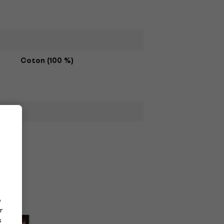
Coton (100 %)
e
r
s