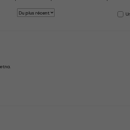
U
etna.
n