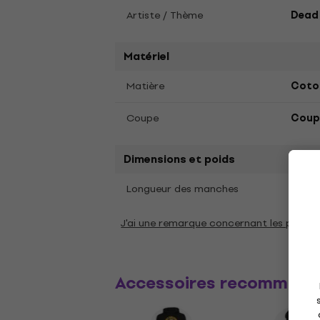
Artiste / Thème
Dead
Matériel
Matière
Coto
Coupe
Coupe
Dimensions et poids
Cour
Longueur des manches
J'ai une remarque concernant les param
Accessoires recommand