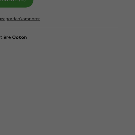
uvegarder
Comparer
tière
Coton