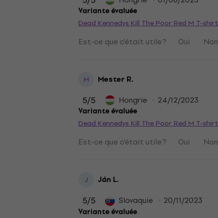
5
/5
Variante évaluée
Dead Kennedys Kill The Poor Red M T-shir
Est-ce que c'était utile ?
Oui
No
Mester R.
M
5
/5
Hongrie
24/12/2023
Variante évaluée
Dead Kennedys Kill The Poor Red M T-shir
Est-ce que c'était utile ?
Oui
No
Ján L.
J
5
/5
Slovaquie
20/11/2023
Variante évaluée