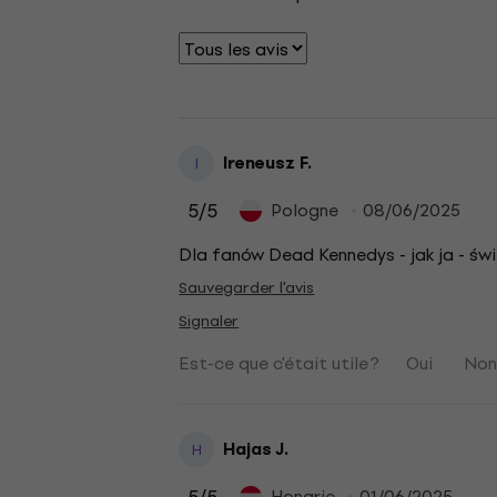
Ireneusz F.
I
5
/5
Pologne
08/06/2025
Dla fanów Dead Kennedys - jak ja - świ
Sauvegarder l'avis
Signaler
Est-ce que c'était utile ?
Oui
No
Hajas J.
H
Hongrie
01/06/2025