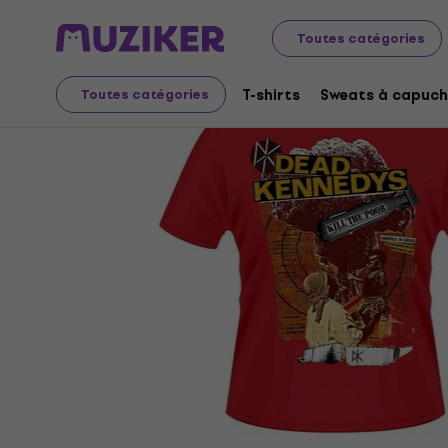
Merch
Produits musicaux
T-shirts
Toutes catégories
T-shirts
Sweats à capuch
Toutes catégories
L'offre est terminée