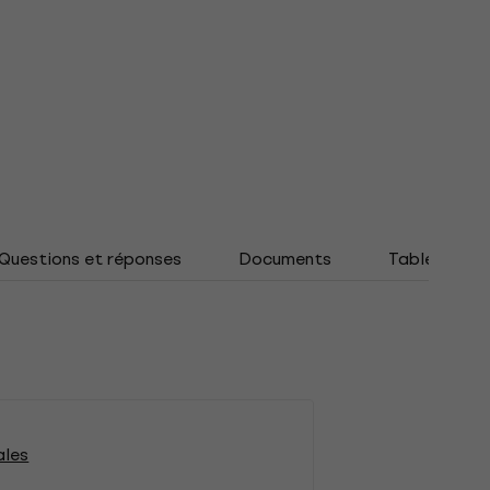
Questions et réponses
Documents
Tableau des 
ales