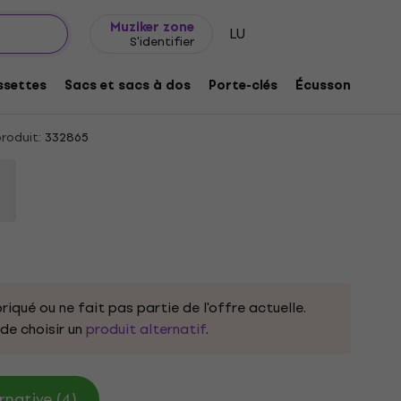
Idée de cadeau
FAQ
Muziker Blog
Muziker zone
LU
S'identifier
he Poor Red 2XL T-shirt
settes
Sacs et sacs à dos
Porte-clés
Écussons/badg
roduit:
332865
riqué ou ne fait pas partie de l'offre actuelle.
e choisir un
produit alternatif
.
rnative (4)