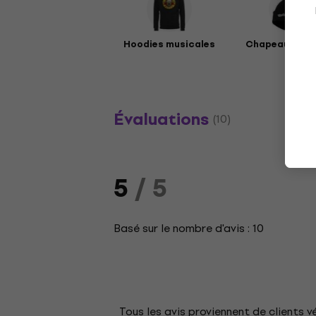
Hoodies musicales
Chapeaux mus
Évaluations
(10)
5
/ 5
Basé sur le nombre d'avis : 10
Tous les avis proviennent de clients v