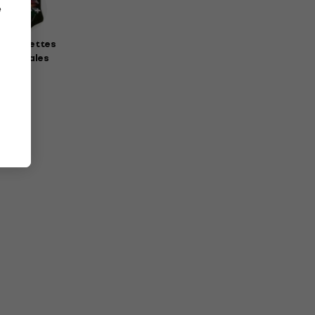
e
haussettes
musicales