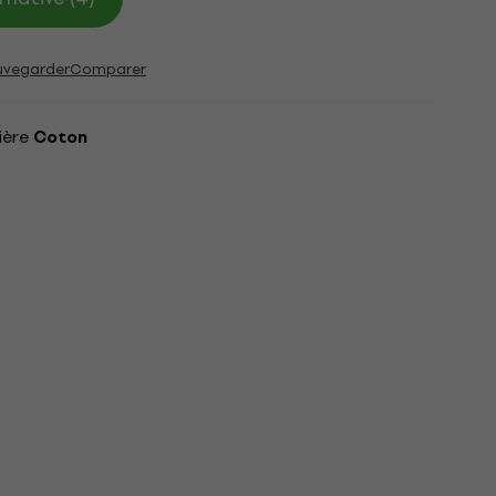
uvegarder
Comparer
ière
Coton