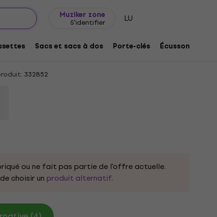
Idée de cadeau
FAQ
Muziker Blog
Muziker zone
LU
S'identifier
y Inn White XL T-shirt
settes
Sacs et sacs à dos
Porte-clés
Écussons/badg
roduit:
332852
riqué ou ne fait pas partie de l'offre actuelle.
e choisir un
produit alternatif
.
rnative (4)