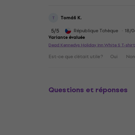
Tomáš K.
T
5
/5
République Tchèque
18/0
Variante évaluée
Dead Kennedys Holiday Inn White S T-shir
Est-ce que c'était utile ?
Oui
No
Questions et réponses