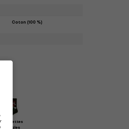
Coton (100 %)
e
r
haussettes
s
musicales