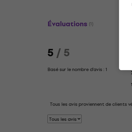
Évaluations
(1)
5
/ 5
Basé sur le nombre d'avis : 1
Tous les avis proviennent de clients v