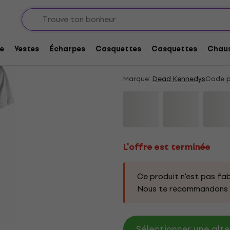
L'offre est terminée
Dead Kennedys Holida
e
Vestes
Écharpes
Casquettes
Casquettes
Chaus
5
/5
1 x noté
Marque:
Dead Kennedys
Code p
L'offre est terminée
Ce produit n'est pas fab
Nous te recommandons d
Sélectionner une alte