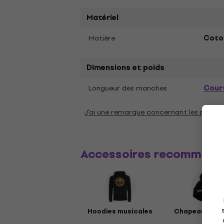
Matériel
Matière
Coto
Dimensions et poids
Cour
Longueur des manches
J'ai une remarque concernant les param
Accessoires recommand
Hoodies musicales
Chapeaux mus