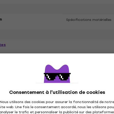
n
Spécifications matérielles
tes
ètres
és
Consentement à l'utilisation de cookies
Nous utilisons des cookies pour assurer la fonctionnalité de notr
site web. Une fois le consentement accordé, nous les utilisons pou
ique
Disques vinyles
Casquettes musique
C
analyser le trafic et personnaliser la publicité sur des plateforme