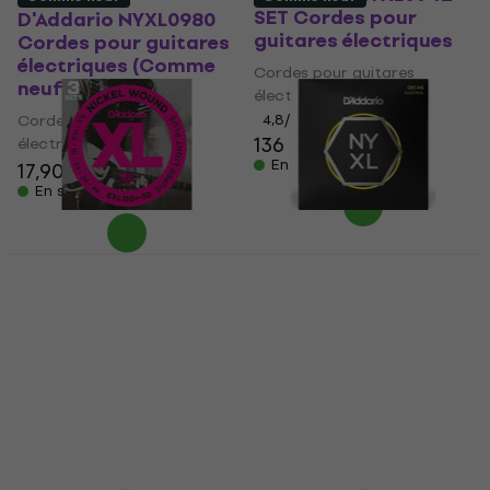
SET Cordes pour
D'Addario NYXL0980
guitares électriques
Cordes pour guitares
électriques (Comme
Cordes pour guitares
neuf)
électriques
Cordes pour guitares
4,8
/5
136 €
électriques
En stock
17,90 €
19,20 €
En stock
D'Addario EXL120+-3D
D'Addario NYXL0946-
Cordes pour guitares
3P Cordes pour
électriques (Comme
guitares électriques
neuf)
(Comme neuf)
Cordes pour guitares
Cordes pour guitares
électriques
électriques
17 €
18,71 €
38,30 €
41,90 €
En stock
En stock