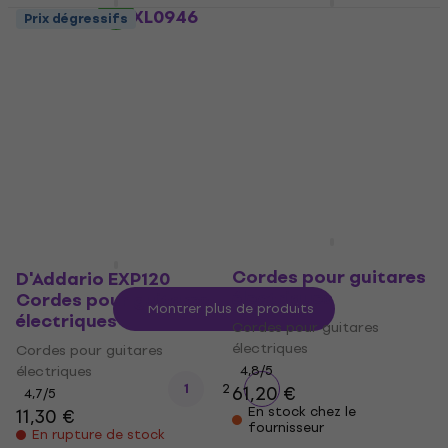
D'Addario NYXL0946
D'Addario EXL120+
Prix dégressifs
SET Cordes pour
Cordes pour guitares
guitares électriques
électriques
Cordes pour guitares
Cordes pour guitares
électriques
électriques
4,4
/5
4,7
/5
122 €
6,90 €
En stock
En chemin
D'Addario EXL125-10P
Cordes pour guitares
D'Addario EXP120
électriques
Cordes pour guitares
Montrer plus de produits
électriques
Cordes pour guitares
électriques
Cordes pour guitares
électriques
4,8
/5
1
2
61,20 €
4,7
/5
En stock chez le
11,30 €
fournisseur
En rupture de stock