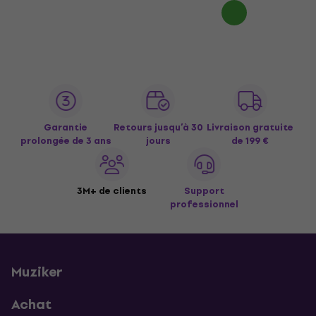
Garantie
Retours jusqu’à 30
Livraison gratuite
prolongée de 3 ans
jours
de 199 €
3M+ de clients
Support
professionnel
Muziker
Achat