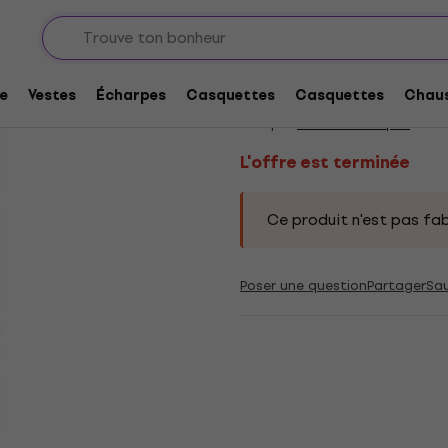
L'offre est terminée
Cannibal Corpse Tom
e
Vestes
Écharpes
Casquettes
Casquettes
Chaus
Marque:
Cannibal Corpse
Code 
L'offre est terminée
Ce produit n'est pas fab
Poser une question
Partager
Sa