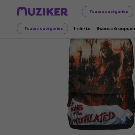
Merch
Produits musicaux
Sacs et sacs à dos
Toutes catégories
T-shirts
Sweats à capuch
Toutes catégories
L'offre est terminée