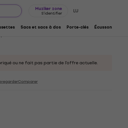
Idée de cadeau
FAQ
Muziker Blog
Muziker zone
LU
S'identifier
b Of The Mutilated Sac à dos Black
settes
Sacs et sacs à dos
Porte-clés
Écussons/badg
produit:
332806
riqué ou ne fait pas partie de l'offre actuelle.
uvegarder
Comparer