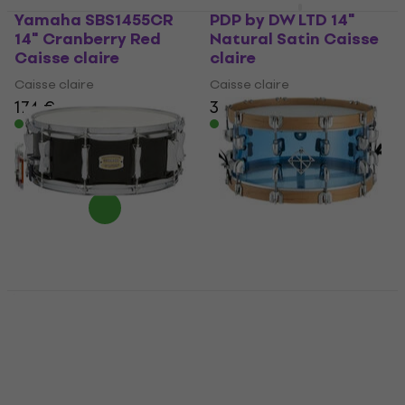
Yamaha SBS1455CR
PDP by DW LTD 14"
14" Cranberry Red
Natural Satin Caisse
Caisse claire
claire
Caisse claire
Caisse claire
174 €
386 €
399 €
En stock
En stock
Yamaha SBS1455RBL
Dixon PDSCST654ACB
14" Raven Black
14" See-Through Blue
Caisse claire
Caisse claire
Caisse claire
Caisse claire
174 €
5
/5
En stock