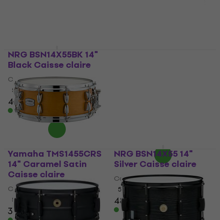
NRG BSN14X55BK 14"
GEWA PS801112 14"
Black Caisse claire
Caisse claire
Caisse claire
Caisse claire
5
/5
5
/5
48,90 €
86,85 €
avec le code
En stock
MUZMUZ-5
93 €
En stock
Yamaha TMS1455CRS
NRG BSN14X55 14"
14" Caramel Satin
Silver Caisse claire
Caisse claire
Caisse claire
Caisse claire
5
/5
48,20 €
48,90 €
5
/5
331 €
En stock
En stock