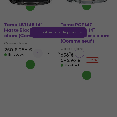
Tama LST148 14"
Tama PCP147
Matte Black Caisse
Starphonic 14"
Montrer plus de produits
claire (Comme neuf)
Copper Caisse claire
(Comme neuf)
Caisse claire
Caisse claire
250 €
256 €
...
1
2
3
5
636 €
En stock
696,96 €
- 9 %
En stock