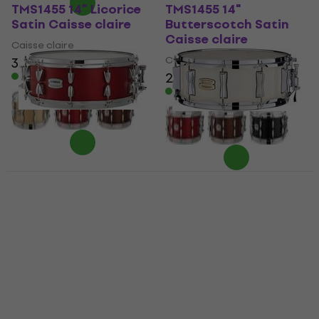
TMS1455 14" Licorice
TMS1455 14"
Satin Caisse claire
Butterscotch Satin
Caisse claire
Caisse claire
Caisse claire
359 €
299 €
309 €
En stock
En stock
Yamaha Tour Custom
Yamaha Stage
TMS1455 14" Candy
Custom SBS1455 14"
Apple Satin Caisse
Classic White Caisse
claire
claire
Caisse claire
Caisse claire
300 €
309 €
169 €
En stock
En stock