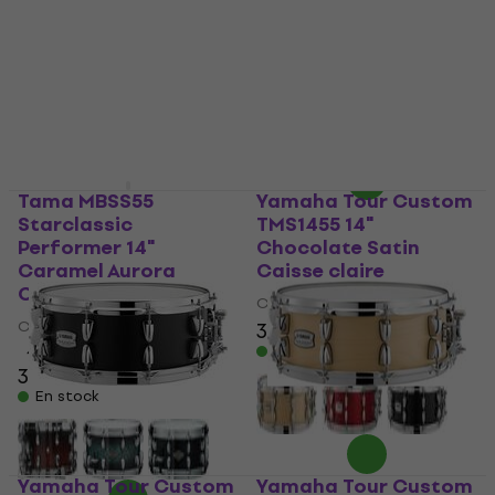
373,32 €
avec le code
MUZMUZ-15
449 €
En stock
Tama MBSS55
Yamaha Tour Custom
Starclassic
TMS1455 14"
Performer 14"
Chocolate Satin
Caramel Aurora
Caisse claire
Caisse claire
Caisse claire
Caisse claire
359 €
4,9
/5
En stock
335 €
En stock
Yamaha Tour Custom
Yamaha Tour Custom