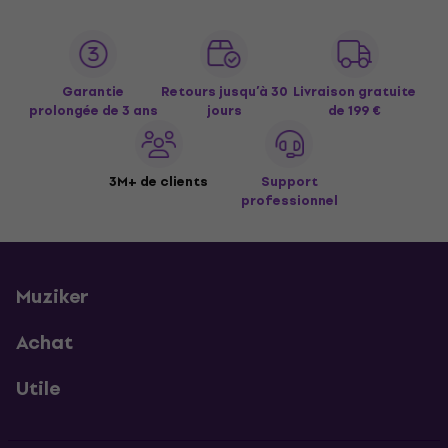
Garantie
Retours jusqu’à 30
Livraison gratuite
prolongée de 3 ans
jours
de 199 €
3M+ de clients
Support
professionnel
Muziker
Achat
Utile