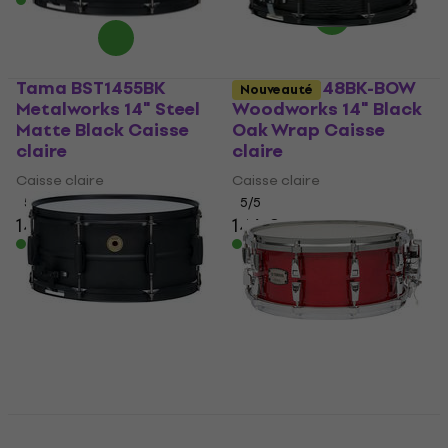
Tama BST1455BK
Tama WP148BK-BOW
Nouveauté
Metalworks 14" Steel
Woodworks 14" Black
Matte Black Caisse
Oak Wrap Caisse
claire
claire
Caisse claire
Caisse claire
5
/5
5
/5
146 €
146 €
En stock
En stock
Tama BST1465BK
Metalworks 14" Steel
Yamaha Absolute