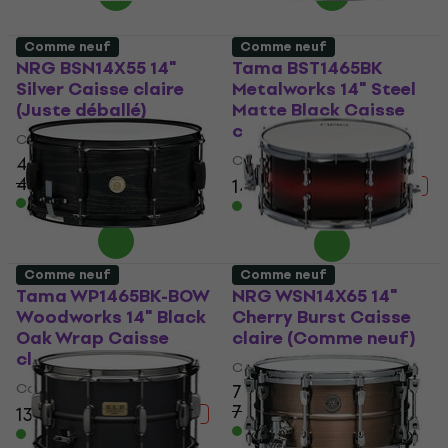
Comme neuf
Comme neuf
NRG BSN14X55 14"
Tama BST1465BK
Silver Caisse claire
Metalworks 14" Steel
(Juste déballé)
Matte Black Caisse
claire (Comme neuf)
Caisse claire
42,10 €
Caisse claire
48,41 €
- 13 %
142 €
155,43 €
- 9 %
En stock
En stock
Comme neuf
Comme neuf
Tama WP1465BK-BOW
NRG WSN14X65 14"
Woodworks 14" Black
Cherry Burst Caisse
Oak Wrap Caisse
claire (Comme neuf)
claire (Comme neuf)
Caisse claire
Caisse claire
73,10 €
79,40 €
130 €
139,59 €
- 8 %
- 7 %
En stock
En stock