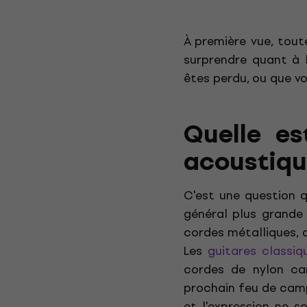
À première vue, tout
surprendre quant à l
êtes perdu, ou que v
Quelle es
acoustique
C'est une question
général plus grande 
cordes métalliques, 
Les
guitares classiq
cordes de nylon ca
prochain feu de camp
et l'expression ne 