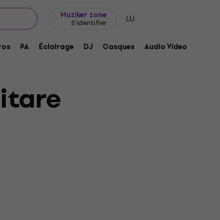
Idée de cadeau
FAQ
Muziker Blog
Muziker zone
LU
S'identifier
ros
PA
Éclairage
DJ
Casques
Audio Video
Acces
itare