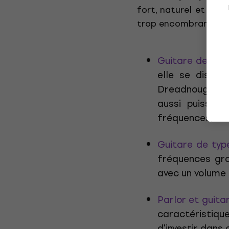
fort, naturel et dot
trop encombrant, con
Guitare de ty
elle se distin
Dreadnought est
aussi puissant
fréquences,
Guitare de ty
fréquences gra
avec un volume 
Parlor et guita
caractéristique
d'investir dans 