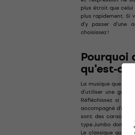
plus étroit que celu
plus rapidement. Si 
d'y passer d'une a
choisissez !
Pourquoi a
qu'est-ce 
La musique que vous 
d'utiliser une guita
Réfléchissez si le 
accompagné d'autres 
sont des caractérist
type Jumbo donnent 
Le classique qu'on a