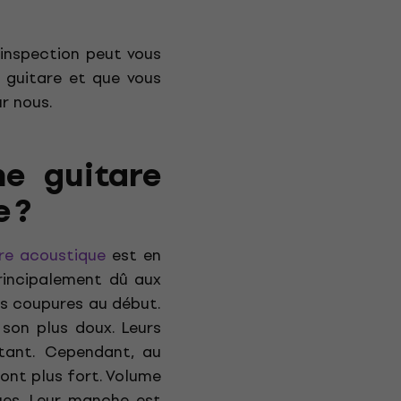
 inspection peut vous
e guitare et que vous
r nous.
ne guitare
 ?
re acoustique
est en
principalement dû aux
es coupures au début.
son plus doux. Leurs
tant. Cependant, au
ont plus fort. Volume
ues. Leur manche est