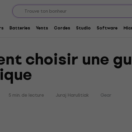
ustique
rs
Batteries
Vents
Cordes
Studio
Software
Mic
t choisir une gu
ique
5 min. de lecture
Juraj Haruštiak
Gear