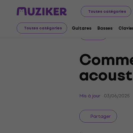
Muziker Blog
Gear
Comment choisir une guitare aco
Toutes catégories
Guitares
Basses
Clavie
Toutes catégories
Gear
Commen
acoust
Mis à jour
03/06/2025
Partager