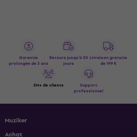
Garantie
Retours jusqu’à 30
Livraison gratuite
prolongée de 3 ans
jours
de 199 €
3M+ de clients
Support
professionnel
Muziker
Achat