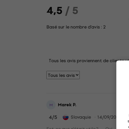
4,5
/ 5
Basé sur le nombre d'avis : 2
Tous les avis proviennent de clients v
Marek P.
M
4
/5
Slovaquie
14/09/2022
Est-ce que c'était utile ?
Oui
No