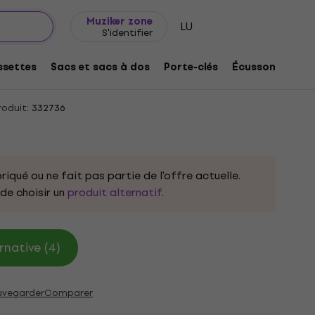
Idée de cadeau
FAQ
Muziker Blog
Muziker zone
LU
S'identifier
ure Patch à coudre
settes
Sacs et sacs à dos
Porte-clés
Écussons/badg
oduit:
332736
riqué ou ne fait pas partie de l'offre actuelle.
e choisir un
produit alternatif
.
rnative (4)
uvegarder
Comparer