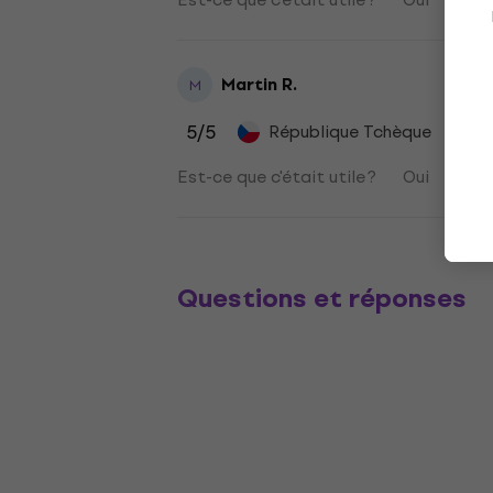
Martin R.
M
5
/5
République Tchèque
29/0
Est-ce que c'était utile ?
Oui
No
Questions et réponses