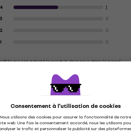
1
4
0
3
0
2
0
1
érifiés qui ont acheté le produit chez nous dans le passé.
U
Consentement à l'utilisation de cookies
Nous utilisons des cookies pour assurer la fonctionnalité de notr
site web. Une fois le consentement accordé, nous les utilisons pou
analyser le trafic et personnaliser la publicité sur des plateforme
n