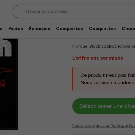
et badges
L'offre est terminée
Black Sabbath Creat
e
Vestes
Écharpes
Casquettes
Casquettes
Chaus
4,5
/5
2 x noté
Marque:
Black Sabbath
Code pr
L'offre est terminée
Ce produit n'est pas fab
Nous te recommandons d
Sélectionner une alte
Poser une question
Partager
Sa