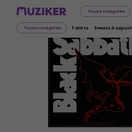
Merch
Produits musicaux
Écussons, thermocollants 
Toutes catégories
T-shirts
Sweats à capuch
Toutes catégories
L'offre est terminée