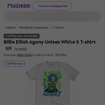
Toutes catégories
Merch
Produits musicaux
T-shirts
L'offre est terminée
Billie Eilish Agony Unisex White S T-shirt
5
/5
1 x noté
Marque:
Billie Eilish
Code produit:
332254
L'offre est terminée