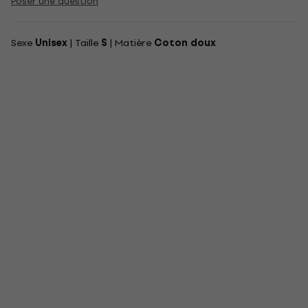
Poser une question
Sexe
Unisex
| Taille
S
| Matière
Coton doux