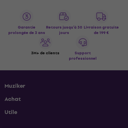
Garantie
Retours jusqu’à 30
Livraison gratuite
prolongée de 3 ans
jours
de 199 €
3M+ de clients
Support
professionnel
Muziker
Achat
Utile