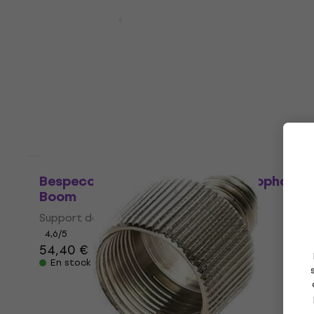
3 variantes
Bespeco IROMA600 Noir
Câble de microphone
4,8
/5
12,20 €
En stock
Prix dégressifs
Bespeco MSF 10 Support de microphone
Boom
Support de microphone Boom
4,6
/5
54,40 €
En stock