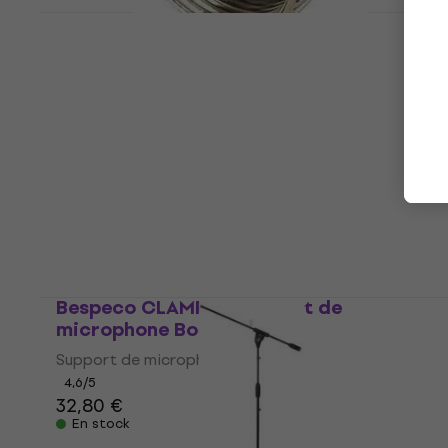
Bespeco AM6 Adaptateur de filetage
pour microphone
Adaptateur de filetage pour microphone
4,2
/5
5,69 €
En stock
Bespeco CLAMPSX Support de
microphone Boom
Support de microphone Boom
4,6
/5
32,80 €
En stock