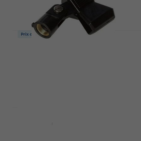
Prix dégressifs
Bespeco SMP Support de microphone
Support de microphone
4,2
/5
3,59 €
En stock
Prix dégressifs
5 variantes
Bespeco BSMB300 Noir
Câble de microphone