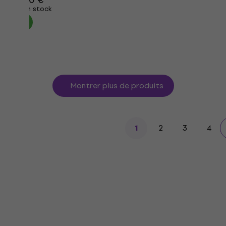
En stock
Montrer plus de produits
2
3
4
1