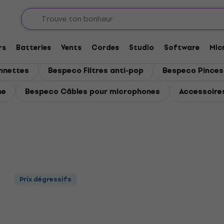
nes
our microphones
rs
Batteries
Vents
Cordes
Studio
Software
Mic
nnettes
Bespeco Filtres anti-pop
Bespeco Pinces
me
Bespeco Câbles pour microphones
Accessoire
Prix dégressifs