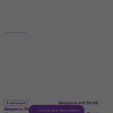
En stock
En stock
Prix dégressifs
Prix dégressifs
Bespeco SH12NE
5 variantes
Support de
Bespeco IROMM450P
microphone Boom
Noir
Support de microphone
Câble de microphone
Boom
4,7
/5
4,4
/5
10,20 €
10,40 €
29 €
En stock
En stock
Bespeco MS 30 NE
3 variantes
Support de
Bespeco IROMB300
Montrer plus de produits