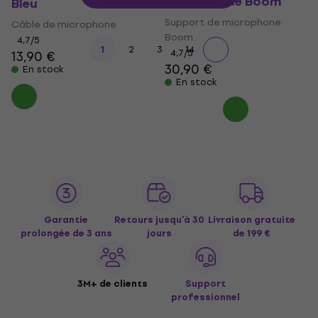
microphone Boom
Bleu
Support de microphone
Câble de microphone
Boom
4,7
/5
...
1
2
3
14
4,7
/5
13,90 €
30,90 €
En stock
En stock
Garantie
Retours jusqu’à 30
Livraison gratuite
prolongée de 3 ans
jours
de 199 €
3M+ de clients
Support
professionnel