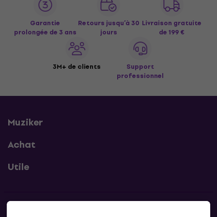
Garantie
Retours jusqu’à 30
Livraison gratuite
prolongée de 3 ans
jours
de 199 €
3M+ de clients
Support
professionnel
Muziker
Achat
Utile
Contacts