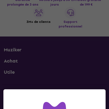
prolongée de 3 ans
jours
de 199 €
3M+ de clients
Support
professionnel
Muziker
Achat
Utile
Contacts
Contacte nous