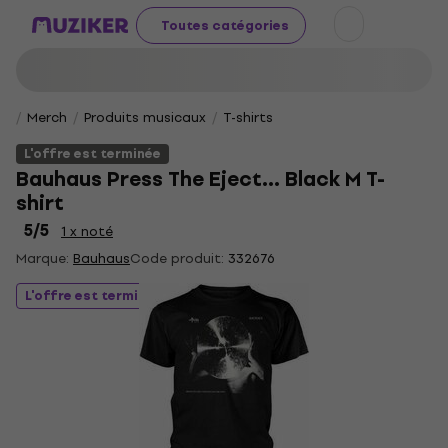
Toutes catégories
Merch
Produits musicaux
T-shirts
L'offre est terminée
Bauhaus Press The Eject… Black M T-
shirt
5
/5
1 x noté
Marque:
Bauhaus
Code produit:
332676
L'offre est terminée