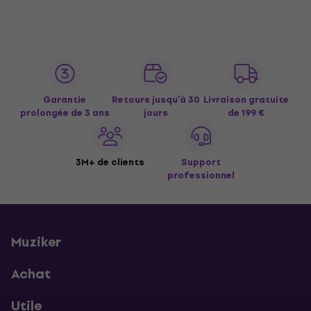
Garantie
Retours jusqu’à 30
Livraison gratuite
prolongée de 3 ans
jours
de 199 €
3M+ de clients
Support
professionnel
Muziker
Achat
Utile