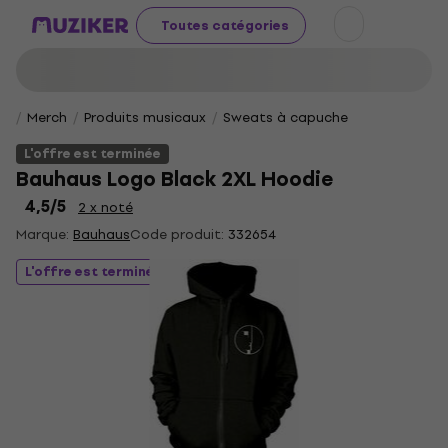
Toutes catégories
Merch
Produits musicaux
Sweats à capuche
L'offre est terminée
Bauhaus Logo Black 2XL Hoodie
4,5
/5
2 x noté
Marque:
Bauhaus
Code produit:
332654
L'offre est terminée