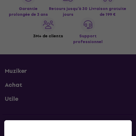
Garantie
Retours jusqu’à 30
Livraison gratuite
prolongée de 3 ans
jours
de 199 €
3M+ de clients
Support
professionnel
Muziker
Achat
Utile
Contacts