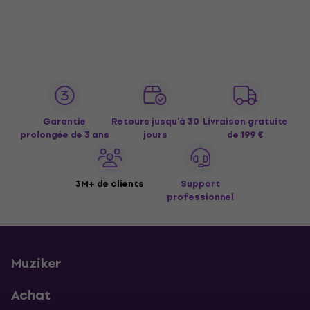
Garantie
Retours jusqu’à 30
Livraison gratuite
prolongée de 3 ans
jours
de 199 €
3M+ de clients
Support
professionnel
Muziker
Achat