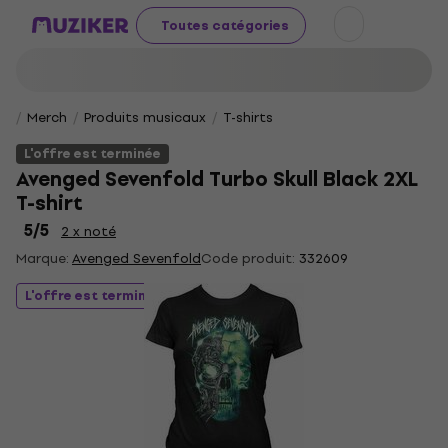
Toutes catégories
Merch
Produits musicaux
T-shirts
L'offre est terminée
Avenged Sevenfold Turbo Skull Black 2XL
T-shirt
5
/5
2 x noté
Marque:
Avenged Sevenfold
Code produit:
332609
L'offre est terminée