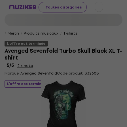
Toutes catégories
Merch
Produits musicaux
T-shirts
L'offre est terminée
Avenged Sevenfold Turbo Skull Black XL T-
shirt
5
/5
2 x noté
Marque:
Avenged Sevenfold
Code produit:
332608
L'offre est terminée