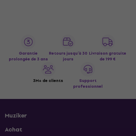
Garantie
Retours jusqu’à 30
Livraison gratuite
prolongée de 3 ans
jours
de 199 €
3M+ de clients
Support
professionnel
Muziker
Achat