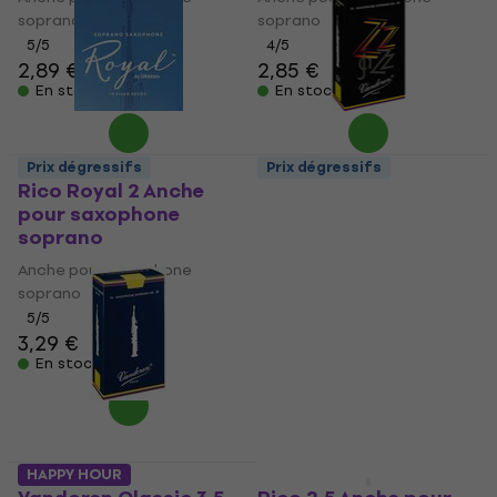
soprano
soprano
5
/5
4
/5
2,89 €
2,85 €
En stock
En stock
Prix dégressifs
Prix dégressifs
Rico Royal 2 Anche
Vandoren ZZ 2.5 Anche
pour saxophone
pour saxophone
soprano
soprano
Anche pour saxophone
Anche pour saxophone
soprano
soprano
5
/5
5
/5
3,29 €
2,85 €
En stock
En stock
HAPPY HOUR
HAPPY HOUR