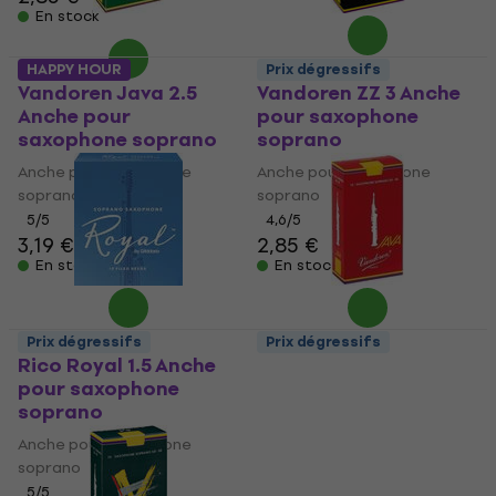
En stock
HAPPY HOUR
Prix dégressifs
Vandoren Java 2.5
Vandoren ZZ 3 Anche
Anche pour
pour saxophone
saxophone soprano
soprano
Anche pour saxophone
Anche pour saxophone
soprano
soprano
5
/5
4,6
/5
3,19 €
2,85 €
En stock
En stock
Prix dégressifs
Prix dégressifs
Rico Royal 1.5 Anche
Vandoren Java Red
pour saxophone
Cut 2.5 Anche pour
soprano
saxophone soprano
Anche pour saxophone
Anche pour saxophone
soprano
soprano
2,85 €
2,89 €
5
/5