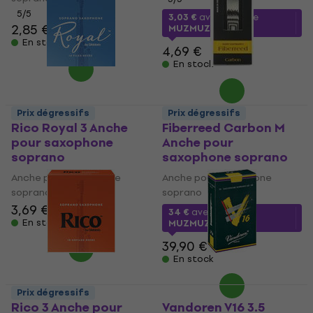
5
/5
3,03 €
avec le code
2,85 €
MUZMUZ-35
En stock
4,69 €
En stock
Prix dégressifs
Prix dégressifs
Rico Royal 3 Anche
Fiberreed Carbon M
pour saxophone
Anche pour
soprano
saxophone soprano
Anche pour saxophone
Anche pour saxophone
soprano
soprano
3,69 €
3,75 €
34 €
avec le code
En stock
MUZMUZ-10
39,90 €
En stock
Prix dégressifs
Rico 3 Anche pour
Vandoren V16 3.5