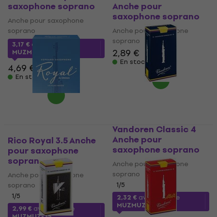
saxophone soprano
Anche pour
saxophone soprano
Anche pour saxophone
soprano
Anche pour saxophone
soprano
3,17 €
avec le code
2,89 €
MUZMUZ-30
En stock
4,69 €
En stock
Vandoren Classic 4
Anche pour
Rico Royal 3.5 Anche
saxophone soprano
pour saxophone
soprano
Anche pour saxophone
soprano
Anche pour saxophone
soprano
1
/5
1
/5
2,32 €
avec le code
MUZMUZ-20
2,99 €
avec le code
MUZMUZ-35