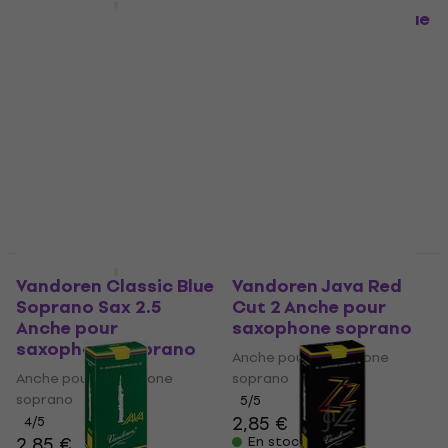
Vandoren Java Green
Vandoren Classic Blue
Soprano 2.0 Anche
Soprano 1.0 Anche
pour saxophone
pour saxophone
soprano
soprano
Anche pour saxophone
Anche pour saxophone
soprano
soprano
5
/5
4,9
/5
2,85 €
2,85 €
3,09 €
En stock
En stock
Prix dégressifs
Prix dégressifs
Vandoren Classic Blue
Vandoren Java Red
Soprano Sax 2.5
Cut 2 Anche pour
Anche pour
saxophone soprano
saxophone soprano
Anche pour saxophone
Anche pour saxophone
soprano
soprano
5
/5
2,85 €
4
/5
2,85 €
En stock