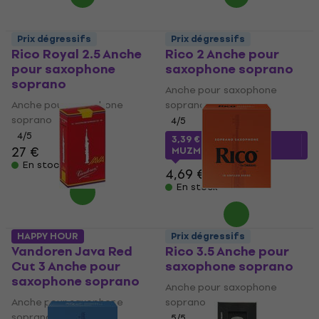
Prix dégressifs
Prix dégressifs
Rico Royal 2.5 Anche
Rico 2 Anche pour
pour saxophone
saxophone soprano
soprano
Anche pour saxophone
Anche pour saxophone
soprano
soprano
4
/5
4
/5
3,39 €
avec le code
27 €
MUZMUZ-25
En stock
4,69 €
En stock
HAPPY HOUR
Prix dégressifs
Vandoren Java Red
Rico 3.5 Anche pour
Cut 3 Anche pour
saxophone soprano
saxophone soprano
Anche pour saxophone
Anche pour saxophone
soprano
soprano
5
/5