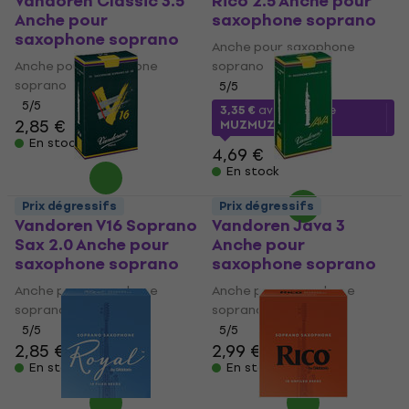
Vandoren Classic 3.5
Rico 2.5 Anche pour
Anche pour
saxophone soprano
saxophone soprano
Anche pour saxophone
Anche pour saxophone
soprano
soprano
5
/5
5
/5
3,35 €
avec le code
2,85 €
MUZMUZ-25
En stock
4,69 €
En stock
Prix dégressifs
Prix dégressifs
Vandoren V16 Soprano
Vandoren Java 3
Sax 2.0 Anche pour
Anche pour
saxophone soprano
saxophone soprano
Anche pour saxophone
Anche pour saxophone
soprano
soprano
5
/5
5
/5
2,85 €
2,99 €
En stock
En stock