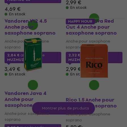
2,99 €
En stock
4,69 €
En stock
Vandoren V12 4.5
Vandoren Java Red
HAPPY HOUR
Anche pour
Cut 4 Anche pour
saxophone soprano
saxophone soprano
Anche pour saxophone
Anche pour saxophone
soprano
soprano
2,84 €
avec le code
2,32 €
avec le code
MUZMUZ-15
MUZMUZ-20
3,49 €
2,99 €
En stock
En stock
Vandoren Java 4
Anche pour
Rico 1.5 Anche pour
saxophone soprano
saxophone soprano
Montrer plus de produits
Anche pour saxophone
Anche pour saxophone
soprano
soprano