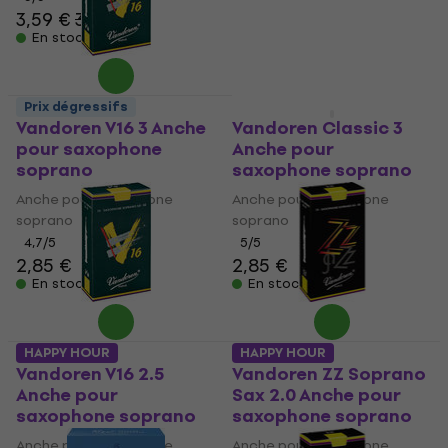
3,59 €
3,71 €
En stock
En stock
Prix dégressifs
HAPPY HOUR
Vandoren V16 3 Anche
Vandoren Classic 3
pour saxophone
Anche pour
soprano
saxophone soprano
Anche pour saxophone
Anche pour saxophone
soprano
soprano
4,7
/5
5
/5
2,85 €
2,85 €
En stock
En stock
HAPPY HOUR
HAPPY HOUR
Vandoren V16 2.5
Vandoren ZZ Soprano
Anche pour
Sax 2.0 Anche pour
saxophone soprano
saxophone soprano
Anche pour saxophone
Anche pour saxophone